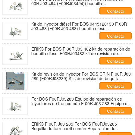
00R J03 494 (F00RJ03494)) boquilla
DLLA150P1828 Kit de reparación F00R J03 494
Contacto
Kit de inyector diésel For BOS 0445120130 F 00R
J03 488 (F00R J03 488) boquilla diésel
DLLA149P1724 kits de reparación F00RJ03488
Contacto
ERIKC For BOS F 00R J03 482 kit de reparación de
boquilla diésel F00RJ03482 kit de revisión de
inyector de combustible F00R J03 482
Contacto
Kit de revisión de inyector For BOS CRIN F 00R J03
289 (F00RJ03289) Kits de revisión de boquilla
Common Rail F00R J03 289
Contacto
For BOS F00RJ03283 Equipo de reparación de
inyectores de tren común F 00R J03 283 Equipo de
reparación de motores diesel F00R J03 283
Contacto
ERIKC F 00R J03 285 For BOS F00RJ03285
Boquilla de ferrocarril común Reparación de
inyectores de revisión