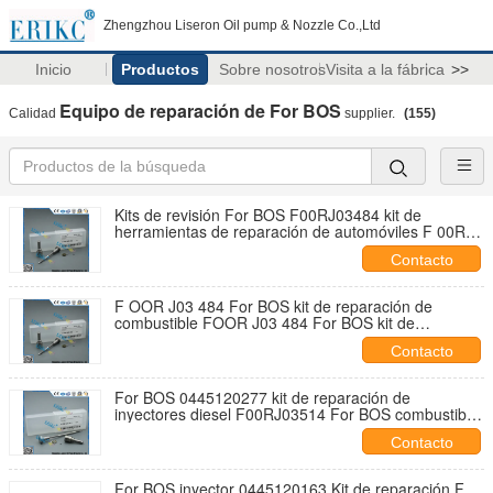
Zhengzhou Liseron Oil pump & Nozzle Co.,Ltd
Inicio
Productos
Sobre nosotros
Visita a la fábrica
>>
Equipo de reparación de For BOS
Calidad
supplier.
(155)
Kits de revisión For BOS F00RJ03484 kit de
herramientas de reparación de automóviles F 00R
J03 484 F00R J03 484 inyector 0445120123
Contacto
DSLA140P1723
F OOR J03 484 For BOS kit de reparación de
combustible FOOR J03 484 For BOS kit de
reparación de diésel de ferrocarril común
Contacto
FOORJ03484
For BOS 0445120277 kit de reparación de
inyectores diesel F00RJ03514 For BOS combustible
Boquilla original DLLA151P2240 kit F00RJ03514
Contacto
For BOS inyector 0445120163 Kit de reparación F