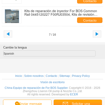
Contacto
Kits de reparación de inyector For BOS Common
Rail 0445120227 F00RJ03504, Kits de revisión
DLLA151P2182 F00R J03 504 F00RJ03504
Contacto
7 / 16
Cambie la lengua
Spanish
Inicio
|
Sobre nosotros
|
Contacto
|
Sitemap
|
Privacy Policy
Visión de escritorio
China Equipo de reparación de For BOS Supplier.
Copyright © 2016 - 2026
Zhengzhou Liseron Oil pump & Nozzle Co.,Ltd.
All rights reserved. Developed by
ECER
Enviar mensaje
Solicitar una