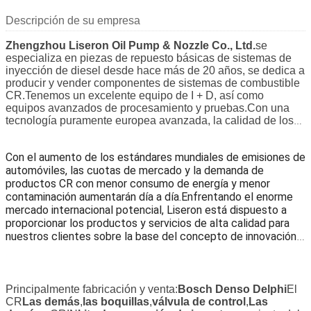
Descripción de su empresa
Zhengzhou Liseron Oil Pump & Nozzle Co., Ltd.
se
especializa en piezas de repuesto básicas de sistemas de
inyección de diesel desde hace más de 20 años, se dedica a
producir y vender componentes de sistemas de combustible
CR.Tenemos un excelente equipo de I + D, así como
equipos avanzados de procesamiento y pruebas.Con una
tecnología puramente europea avanzada, la calidad de los
productos del ERIKC sigue siendo de primer nivel mundial.
Con el aumento de los estándares mundiales de emisiones de
automóviles, las cuotas de mercado y la demanda de
productos CR con menor consumo de energía y menor
contaminación aumentarán día a día.Enfrentando el enorme
mercado internacional potencial, Liseron está dispuesto a
proporcionar los productos y servicios de alta calidad para
nuestros clientes sobre la base del concepto de innovación
tecnológica y honesta.
Principalmente fabricación y venta:
Bosch Denso Delphi
El
CR
Las demás
,
las boquillas
,
válvula de control
,
Las