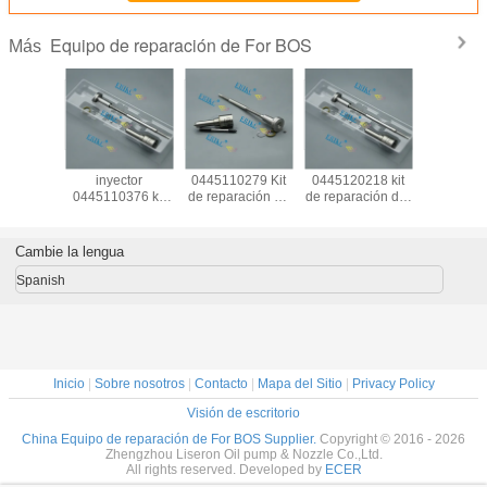
Equipo de reparación de For BOS
Más
3 515 kit
ERIKC For BOS
ERIKC For BOS
ERIKC For BOS
Kit 
ación de
inyector
0445110279 Kit
0445120218 kit
herrami
a diésel
0445110376 kit
de reparación de
de reparación del
automát
515 kits
de reparación de
inyectores de
inyector diesel
F00VC99
ación de
piezas de
combustible
DLLA146P1339
F00VC050
a diésel
automóviles
DLLA156P1368
boquilla
de repara
Cambie la lengua
03 515
boquilla
válvula de
F00RJ02466
inyector
ector
DLLA145P2168
inyección
válvula
combusti
Spanish
20289
válvula de
F00VC01033
F00RJ01218 para
00V C99
inyección
para 0 445 110
el automóvil
00V C05 0
F00VC01383
279
alemán MAN
inyecci
box
Inicio
|
Sobre nosotros
|
Contacto
|
Mapa del Sitio
|
Privacy Policy
Visión de escritorio
China Equipo de reparación de For BOS Supplier.
Copyright © 2016 - 2026
Zhengzhou Liseron Oil pump & Nozzle Co.,Ltd.
All rights reserved. Developed by
ECER