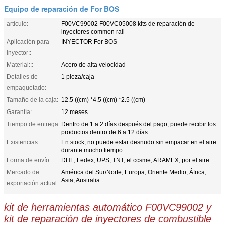
Equipo de reparación de For BOS
artículo:
F00VC99002 F00VC05008 kits de reparación de
inyectores common rail
Aplicación para
INYECTOR For BOS
inyector::
Material:::
Acero de alta velocidad
Detalles de
1 pieza/caja
empaquetado:
Tamaño de la caja:
12.5 ((cm) *4.5 ((cm) *2.5 ((cm)
Garantía:
12 meses
Tiempo de entrega:
Dentro de 1 a 2 días después del pago, puede recibir los
productos dentro de 6 a 12 días.
Existencias:
En stock, no puede estar desnudo sin empacar en el aire
durante mucho tiempo.
Forma de envío:
DHL, Fedex, UPS, TNT, el ccsme, ARAMEX, por el aire.
Mercado de
América del Sur/Norte, Europa, Oriente Medio, África,
Asia, Australia.
exportación actual:
kit de herramientas automático F00VC99002 y
kit de reparación de inyectores de combustible