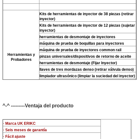
Kits de herramientas de inyector de 38 piezas (retirar
inyector)
Kits de herramientas de inyector de 12 piezas (sujetar
inyector)
herramientas de desmontaje de inyectores
máquina de prueba de boquillas para inyectores
máquina de prueba de inyectores common rail
Herramientas y
pinzas universales/dispositivos de retorno de aceite
Probadores
herramientas de desmontaje (Fijar Inyector)
llaves de tres mordazas denso (retirar válvula denso)
limpiador ultrasónico (limpiar la suciedad del inyector)
micrómetro
Kits de prueba multifunción de inyectores CR
banco de prueba de inyectores common rail (For BOS
denso del/-phi piezo)
^-^ ---------Ventaja del producto
· Marca UK ERIKC
· Seis meses de garantía
· Fácil ajuste