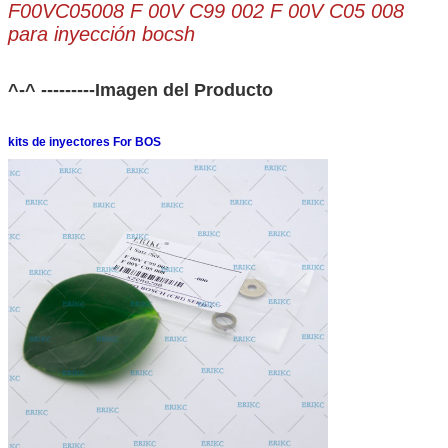
F00VC05008 F 00V C99 002 F 00V C05 008
para inyección bocsh
^-^ ---------Imagen del Producto
kits de inyectores For BOS