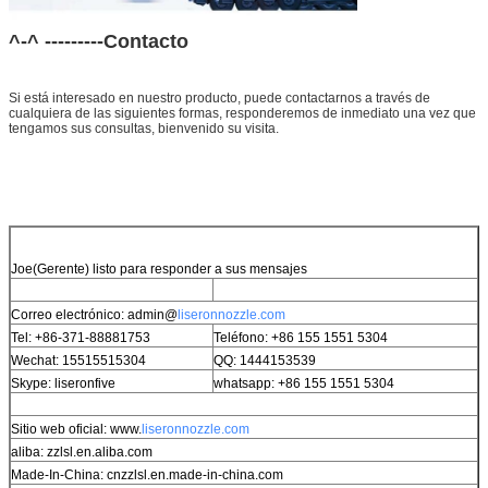
^-^ ---------Contacto
Si está interesado en nuestro producto, puede contactarnos a través de
cualquiera de las siguientes formas, responderemos de inmediato una vez que
tengamos sus consultas, bienvenido su visita.
Joe
(Gerente) listo para responder a sus mensajes
Correo electrónico: admin@
liseronnozzle.com
Tel: +86-371-88881753
Teléfono: +86 155 1551 5304
Wechat: 15515515304
QQ: 1444153539
Skype: liseronfive
whatsapp: +86 155 1551 5304
Sitio web oficial: www.
liseronnozzle.com
aliba: zzlsl.en.aliba.com
Made-In-China: cnzzlsl.en.made-in-china.com