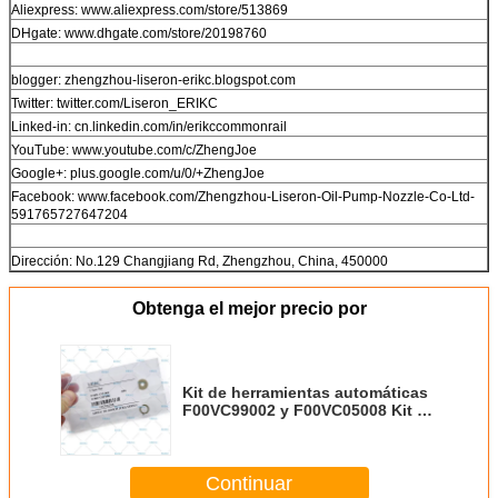
Aliexpress: www.aliexpress.com/store/513869
DHgate: www.dhgate.com/store/20198760
blogger: zhengzhou-liseron-erikc.blogspot.com
Twitter: twitter.com/Liseron_ERIKC
Linked-in: cn.linkedin.com/in/erikccommonrail
YouTube: www.youtube.com/c/ZhengJoe
Google+: plus.google.com/u/0/+ZhengJoe
Facebook: www.facebook.com/Zhengzhou-Liseron-Oil-Pump-Nozzle-Co-Ltd-
591765727647204
Dirección: No.129 Changjiang Rd, Zhengzhou, China, 450000
Obtenga el mejor precio por
Kit de herramientas automáticas
F00VC99002 y F00VC05008 Kit de
reparación de inyectores de
combustible F 00V C99 002 F 00V
C05 008 para inyección de boxes
Continuar