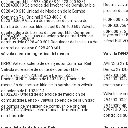
del combustible 0928 400 638 (0 928 400 638)
Resure válvu
0928400610 Solenoide del Inyector de Combustible
presión de ac
0928 400 610 Unidad de Medición de la Bomba
Common Rail Original 0 928 400 610
F00R 000 756
0928400609 Válvula de medición de entrada de
F00R000756 Vá
bomba de combustible diésel 0928 400 609 Válvula
00R 000 756
dosificadora de bomba de combustible Common
Inyector For
0928400601 Válvulas de solenoide de medición de
Rail 0 928 400 609
diésel NUEVO
combustible 0928 400 601 Regulador de la válvula de
control de presión 0 928 400 601
válvula electromagnética del denso
Válvula DEN
ERIKC Válvula solenoide de inyector Common Rail
AVENSIS 2942
Válvula solenoide de corte de combustible
Denso 294200
automático E1022028 para Denso 5550
2942000160
Unidad DENSO Solenoide E1024014, Unidad de
294200-0042 
medición de combustible de la bomba de la válvula
medición de 
de solenoide E 1024014
Válvula de co
E1022007 Unidad de solenoide de medición de
294200-0040,
combustible Denso / Válvula solenoide de la unidad
2942000040
de bomba de medición de combustible original
096710-0130 y
E1024014 Válvulas electrónicas de medición de
control de s
combustible
placa del adaptador For Delp
Sensor de pr