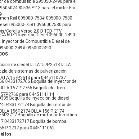
or de combustible 295050-2490 para el
950502490 5367913 para el motor For
9
mmon Rail 095000-758# 095000-7580
iésel 095000-7581 0950007580 para
is/Corolla Verso 2.0 D 1CD-FTV
IGA 6UZ1 Inyector Diésel 095000-2490
 Inyector de Combustible Diésel de
 095000-249# 0950002490
 BOS
ección de diesel DLLA157P2513 DLLA
ozla de sistemas de pulverización
DLLA 157P2513 para 0445110737
6 0433172766 Boquilla del inyector de
LLA 157 P 2766 Boquilla del tren
57P2766 para 0445111114
85 Boquilla de inyección de diesel
 0433172174 Boquilla del motor de
DLLA 156P2174 DLLA 156 P 2174
55P2717 Boquilla de motor automático
7 0433172717 Boquilla de bomba
155 P 2717 para 0445111062
Delfos