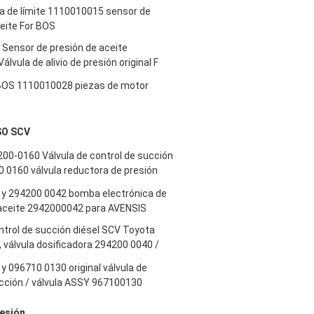
la de límite 1110010015 sensor de
eite For BOS
 Sensor de presión de aceite
lvula de alivio de presión original F
 BOS 1110010028 piezas de motor
SO SCV
00-0160 Válvula de control de succión
 0160 válvula reductora de presión
y 294200 0042 bomba electrónica de
aceite 2942000042 para AVENSIS
ntrol de succión diésel SCV Toyota
 válvula dosificadora 294200 0040 /
 096710 0130 original válvula de
ucción / válvula ASSY 967100130
esión