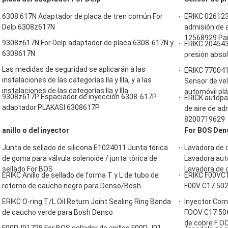
6308 617N Adaptador de placa de tren común For
ERIKC 026123
Delp 6308z617N
admisión de 
12568929 Par
9308z617N For Delp adaptador de placa 6308-617N y
ERIKC 20454
6308617N
presión abso
Las medidas de seguridad se aplicarán a las
ERIKC 770041
instalaciones de las categorías IIa y IIIa, y a las
Sensor de ve
instalaciones de las categorías IIa y IIIa.
automóvil plá
9308z617P Espaciador de inyección 6308-617P
ERICK autopa
adaptador PLAKASI 6308617P
de aire de a
8200719629
anillo o del inyector
For BOS Den
Junta de sellado de silicona E1024011 Junta tórica
Lavadora de 
de goma para válvula solenoide / junta tórica de
Lavadora aut
sellado For BOS
Lavadora de 
ERIKC Anillo de sellado de forma T y L de tubo de
ERIKC F00VC1
retorno de caucho negro para Denso/Bosh
F00V C17 502
ERIKC O-ring T/L Oil Return Joint Sealing Ring Banda
Inyector Com
de caucho verde para Bosh Denso
FOOV C17 50
de cobre F OO