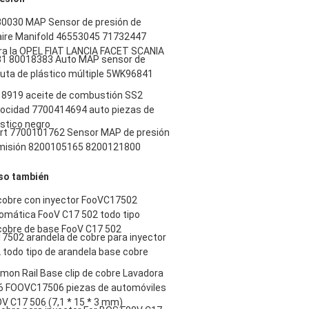
0030 MAP Sensor de presión de
aire Manifold 46553045 71732447
a la OPEL FIAT LANCIA FACET SCANIA
31 80018383 Auto MAP sensor de
luta de plástico múltiple 5WK96841
8919 aceite de combustión SS2
locidad 7700414694 auto piezas de
stico negro
rt 7700101762 Sensor MAP de presión
dmisión 8200105165 8200121800
so también
cobre con inyector FooVC17502
omática FooV C17 502 todo tipo
cobre de base FooV C17 502
7502 arandela de cobre para inyector
 todo tipo de arandela base cobre
mon Rail Base clip de cobre Lavadora
6 FOOVC17506 piezas de automóviles
V C17 506 (7,1 * 15 * 3 mm)