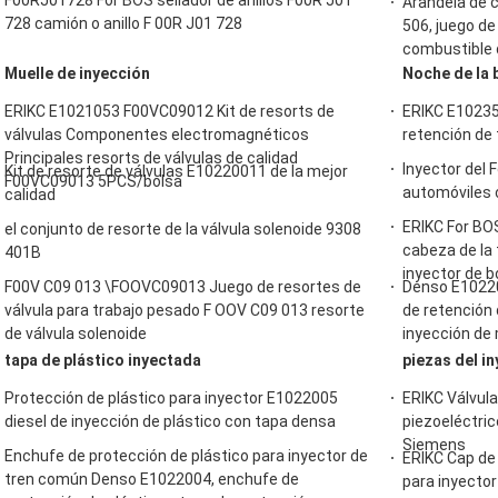
F00RJ01728 For BOS sellador de anillos F00R J01
Arandela de 
728 camión o anillo F 00R J01 728
506, juego de
combustible 
Muelle de inyección
Noche de la b
ERIKC E1021053 F00VC09012 Kit de resorts de
ERIKC E102351
válvulas Componentes electromagnéticos
retención de 
Principales resorts de válvulas de calidad
Inyector del 
Kit de resorte de válvulas E10220011 de la mejor
F00VC09013 5PCS/bolsa
automóviles 
calidad
ERIKC For BOS
el conjunto de resorte de la válvula solenoide 9308
cabeza de la
401B
inyector de bo
F00V C09 013 \FOOVC09013 Juego de resortes de
Denso E10220
válvula para trabajo pesado F OOV C09 013 resorte
de retención
de válvula solenoide
inyección de
tapa de plástico inyectada
piezas del i
Protección de plástico para inyector E1022005
ERIKC Válvula
diesel de inyección de plástico con tapa densa
piezoeléctri
Siemens
Enchufe de protección de plástico para inyector de
ERIKC Cap de 
tren común Denso E1022004, enchufe de
para inyecto