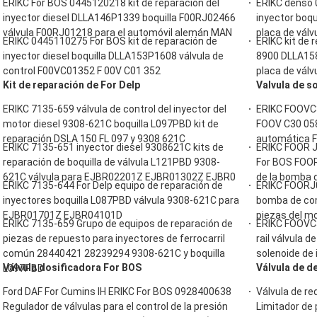
ERIKC For BOS 0445120218 kit de reparación del
ERIKC denso 
inyector diesel DLLA146P1339 boquilla F00RJ02466
inyector boq
válvula F00RJ01218 para el automóvil alemán MAN
placa de vál
ERIKC 0445110275 For BOS kit de reparación de
ERIKC kit de 
inyector diesel boquilla DLLA153P1608 válvula de
8900 DLLA15
control F00VC01352 F 00V C01 352
placa de válv
Kit de reparación de For Delp
Valvula de s
ERIKC 7135-659 válvula de control del inyector del
ERIKC FOOVC3
motor diesel 9308-621C boquilla L097PBD kit de
FOOV C30 058
reparación DSLA 150 FL 097 y 9308 621C
automática F
ERIKC 7135-651 inyector diesel 9308621C kits de
ERIKC FOOR J
reparación de boquilla de válvula L121PBD 9308-
For BOS FOOR
621C válvula para EJBR02201Z EJBR01302Z EJBR0
de la bomba 
ERIKC 7135-644 For Delp equipo de reparación de
ERIKC FOORJ0
inyectores boquilla L087PBD válvula 9308-621C para
bomba de com
EJBR01701Z EJBR04101D
piezas del m
ERIKC 7135-659 Grupo de equipos de reparación de
ERIKC FOOVC
piezas de repuesto para inyectores de ferrocarril
rail válvula 
común 28440421 28239294 9308-621C y boquilla
solenoide de 
Válvula dosificadora For BOS
Válvula de d
L097PBD
Ford DAF For Cumins IH ERIKC For BOS 0928400638
Válvula de r
Regulador de válvulas para el control de la presión
Limitador de 