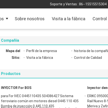
Soporte y Ventas :
86--15515515304
os
Sobre nosotros
Visita a la fábrica
Control
Compañía
Mapa del
Perfil de la empresa
historia de la compañ
Sitio:
Visita a la fábrica
Control de Calidad
Productos
INYECTOR For BOS
Inyector de
para For IVEC 0445110435 504386427 Sistema
ERIKC 09500
ferroviario común en motores diesel 0445 110 435
Rail Nuevo 8
Bomba de inyección 0 445 110 435
Meriva y Zaf