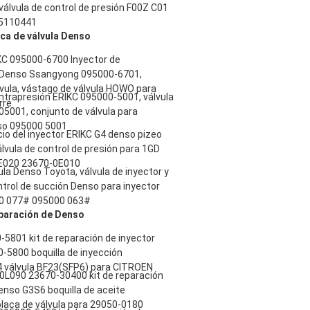
álvula de control de presión F00Z C01
45110441
aca de válvula Denso
C 095000-6700 Inyector de
 Denso Ssangyong 095000-6701,
álvula, vástago de válvula HOWO para
ntrapresión ERIKC 095000-5001, válvula
rre
5001, conjunto de válvula para
so 095000 5001
icio del inyector ERIKC G4 denso pizeo
lvula de control de presión para 1GD
E020 23670-0E010
ula Denso Toyota, válvula de inyector y
ntrol de succión Denso para inyector
0 077# 095000 063#
paración de Denso
5801 kit de reparación de inyector
-5800 boquilla de inyección
válvula BF23(SFP6) para CITROEN
0L090 23670-30400 kit de reparación
enso G3S6 boquilla de aceite
laca de válvula para 29050-0180