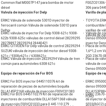
Common Rail M0007P147 para bomba de motor
F00ZC01306 v
diésel
306 para 04
Valvula de inyección For Delp
Varilla de pl
ERIKC Válvula de solenoide 5301D inyector de
TOYOTA ERIK
ferrocarril común Válvula de solenoide 5301D para
combustible
Delhpi
varillas de v
ERIKC válvula de inyector For Delp 9308-621c 9308-
Válvula de co
válvula de cie
622b 9308-625c válvulas de control diésel 28239295
Denso 095000
28278897 28239294 28440421
inyector Den
ERIKC CITROEN For Delp válvula de control 28239294
Placa de orif
SUZUKI válvula de inyección del motor diesel 9308-
1,6*1,2 cm Vá
621c / 9308z621c / 6308621c
2GD 23670-0
ERIKC Válvula de inyección 28239294 Válvula de tren
Placa de válv
común para automóviles 6308 621c
válvula de co
Denso 09500
Equipo de reparación de For BOS
Equipo de re
ERIKC For BOS inyector 0445110376 kit de
ERIKC 095000-
reparación de piezas de automóviles boquilla
denso 095000
DLLA145P2168 válvula de inyección F00VC01383
DLLA153P884 
ERIKC For BOS 0445110279 Kit de reparación de
ERIKC 23670-
FORD
inyectores de combustible DLLA156P1368 válvula
de inyector d
de inyección F00VC01033 para 0 445 110 279
SF03(BGC2) p