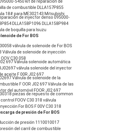
095000-5450 kit de reparación de
uilla de combustible DLLA157P855
vula 18# para ME302143 Mitsubishi
reparación de inyector denso 095000-
8P854 DLLA158P1096 DLLA158P984
ula de boquilla para Isuzu
olenoide de For BOS
0058 válvula de solenoide de For BOS
 Válvula de solenoide de inyección
 OOV C30 058
02 697 Válvula solenoide automática
J02697 válvula solenoide del inyector
de aceite F 00R J02 697
2697 Válvula de solenoide de la
bustible F OOR J02 697 Válvula de las
otor del automóvil FOOR J02 697
30318 piezas de repuesto de common
de control FOOV C30 318 válvula
inyección For BOS F 00V C30 318
escarga de presión de For BOS
educción de presión 1110010017
presión del carril de combustible