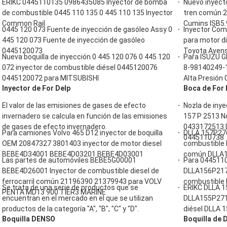
ERIKC 0445110135 0986435085 Inyector de bomba
Nuevo inyect
de combustible 0445 110 135 0 445 110 135 Inyector
tren común 2
Common Rail
Cumins ISB5.
0445 120 073 Fuente de inyección de gasóleo Assy 0
Inyector Co
445 120 073 Fuente de inyección de gasóleo
para motor d
0445120073
Toyota Avens
Nueva boquilla de inyección 0 445 120 076 0 445 120
Para ISUZU G
072 inyector de combustible diésel 0445120076
8-98140249-1
0445120072 para MITSUBISHI
Alta Presión
Inyector de For Delp
Boca de For
El valor de las emisiones de gases de efecto
Nozla de iny
invernadero se calcula en función de las emisiones
157 P 2513 N
de gases de efecto invernadero.
0433172513 
Para camiones Volvo 465 D12 inyector de boquilla
DLLA 157P276
0445110738
OEM 20847327 3801403 inyector de motor diesel
combustible D
BEBE4D34001 BEBE4D03201 BEBE4D03001
común DLLA1
Las partes de automóviles BEBE5G00001
Para 04451103
BEBE4D26001 Inyector de combustible diesel de
DLLA156P2174
ferrocarril común 21196390 21379943 para VOLV
combustible 
Se trata de una serie de productos que se
ERIKC DLLA 1
PENTA MD13 900 TIER3 MARINE
encuentran en el mercado en el que se utilizan
DLLA155P271
productos de la categoría "A", "B", "C" y "D".
diésel DLLA 
Boquilla DENSO
Boquilla de 