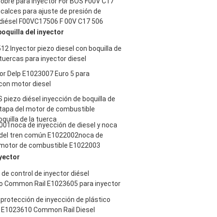
cobre para inyector For BOS F00V C17
 calces para ajuste de presión de
diésel F00VC17506 F 00V C17 506
oquilla del inyector
2 Inyector piezo diesel con boquilla de
tuercas para inyector diesel
For Delp E1023007 Euro 5 para
con motor diesel
 piezo diésel inyección de boquilla de
 tapa del motor de combustible
quilla de la tuerca
01noca de inyección de diesel y noca
 del tren común E1022002noca de
 motor de combustible E1022003
nyector
 de control de inyector diésel
co Common Rail E1023605 para inyector
protección de inyección de plástico
r E1023610 Common Rail Diesel