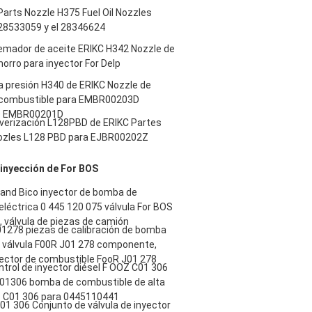
Parts Nozzle H375 Fuel Oil Nozzles
 28533059 y el 28346624
emador de aceite ERIKC H342 Nozzle de
horro para inyector For Delp
a presión H340 de ERIKC Nozzle de
 combustible para EMBR00203D
 EMBR00201D
lverización L128PBD de ERIKC Partes
Nozles L128 PBD para EJBR00202Z
a inyección de For BOS
land Bico inyector de bomba de
léctrica 0 445 120 075 válvula For BOS
 válvula de piezas de camión
1278 piezas de calibración de bomba
n válvula F00R J01 278 componente,
yector de combustible FooR J01 278
ntrol de inyector diésel F OOZ C01 306
1306 bomba de combustible de alta
 C01 306 para 0445110441
01 306 Conjunto de válvula de inyector