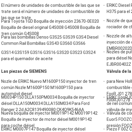
El número de unidades de combustible de las que se
ERIKC Diesel 
trate será el número de unidades de combustible de
H375 para el
las que se trate.
Nozzle de qu
Para Toyota 1GD Boquilla de inyección 23670-0E020
rociador de c
Boquilla de diesel original G4S008 G4S008 Boquilla de
tren común G4S008
Nozzle de alt
Para las bombillas Denso G3S25 G3S39 G3S4 Diesel
inyección de
Common Rail Bombillas G3S43 G3S60 G3S66
EMBR00202D
Nozles de pu
G3S14 G3S159 G3S16 G3S16 G3S20 G3S23 G3S24
para diésel 
para el quemador de aceite
EJBR00402Z
Las piezas de SIEMENS
Válvula de l
Nozle de ERIKC Nuevo M1600P150 inyector de tren
para New Hol
común Nozle M1600P150 M1600P150 para
combustible e
automóvil diesel
FooR J01 278,
M0034P150 DLLA150PM0034 Boquilla de inyector
ERIKC FooRJ0
F00RJ01278
diésel DLLA150M0034 DLLA150M034 Para Ford
de riel comú
Ranger 2.2d A2C8139490080 CK4Q9K546AA
válvula de in
Nueva boquilla de inyector M0019P142 M0019P142
Válvula de co
Boquilla de inyector de motor diésel M0019P142
Euor5 FOOZC0
para coche diésel
presión FOOZ
ERIKC M0007P147 Boquilla de inyector diésel
Piezo F 00Z C