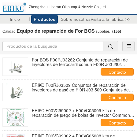
Zhengzhou Liseron Oil pump & Nozzle Co.,Ltd
Inicio
Productos
Sobre nosotros
Visita a la fábrica
>>
Equipo de reparación de For BOS
Calidad
supplier.
(155)
For BOS F00RJ03282 Conjunto de reparación de
inyectores de ferrocarril común F00R J03 282
Conjunto de reparación de motores diesel F00R J03
Contacto
282
ERIKC F00RJ03509 Conjuntos de reparación de
inyectores de gasóleo F 0R J03 509 Conjuntos de
reparación de inyectores de combustible F00R J03
Contacto
509 para 0445120359
ERIKC F00VC99002 + F00VC05009 kits de
reparación de juego de bolas de inyector Common
rail For BOS F00V C05 009 piezas de motor de
Contacto
automóvil FOOVC05001
ERIKC F00VC99002 + F00VC05008 kits de