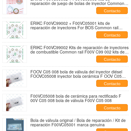
reparación de juego de bolas de inyector Common
rail For BOS F00V C99 002 piezas de automóvil
Contacto
DIESEL FOOVC05001
ERIKC F00VC99002 + F00VC05001 kits de
reparación de inyectores For BOS Common rail
F00V C99 002 JUEGO DE BOLAS DE ACERO
Contacto
DIESEL FOOVC05001
ERIKC F00VC99002 Kits de reparación de inyectores
de combustible Common rail F00V C99 002 kits de
reparación de inyectores diésel For BOS
Contacto
FOOVC99002
FOOV C05 008 bola de válvula del inyector diésel
FOOVC05008 inyector bola cerámica F OOV C05
008
Contacto
F00VC05008 bola de cerámica para rectificado F
00V C05 008 bola de válvula F00V C05 008
Contacto
Bola de válvula original / Bola de reparación / Kit de
reparación F00VC05001 marca genuina