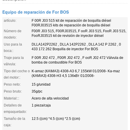
Equipo de reparación de For BOS
artículo:
F 00R J03 515 kit de reparación de boquilla diésel
F00RJ03515 kits de reparación de boquilla diésel
Número de
F00R J03 515, F00RJ03515, F ooR J03 515, FooR J03 515,
FooRJ03515 kit de revisión de inyector diésel
modelo:
Uso para la
DLLA142P2262 , DLLA 142P2262 , DLLA 142 P 2262 , 0
433 172 262 Boquilla de inyector For BOS
boca::
Traje para la
F 00R J02 472 , F00R J02 472 , F ooR J02 472 Válvula de
bomba de combustible For BOS
válvula:
Tipo del coche o
K-amaz (КА\МАЗ) 4308-A3 6,7 155kW 01/2008- Ka-maz
(КАМ\АЗ) 4308-H3 4,5 136кВт 01/2008-
del motor::
Peso neto:
15 g/unidad
Peso bruto:
35g/pc
Material:::
Acero de alta velocidad
Detalles de
1 pieza/caja
empaquetado:
Tamaño de la
12.5 ((cm) *4.5 ((cm) *2.5 ((cm)
caja: