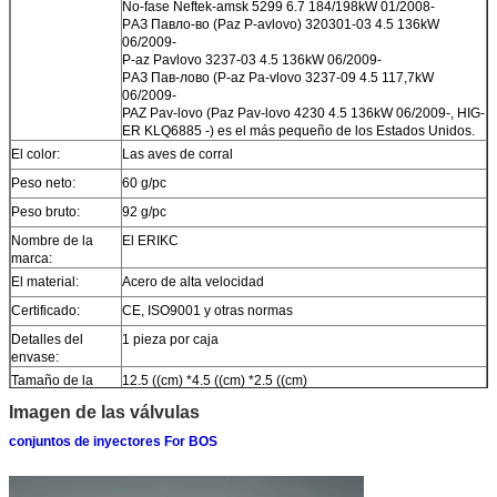
No-fase Neftek-amsk 5299 6.7 184/198kW 01/2008-
PАЗ Павло-во (Paz P-avlovo) 320301-03 4.5 136kW
06/2009-
P-az Pavlovo 3237-03 4.5 136kW 06/2009-
PАЗ Пав-лово (P-az Pa-vlovo 3237-09 4.5 117,7kW
06/2009-
PAZ Pav-lovo (Paz Pav-lovo 4230 4.5 136kW 06/2009-, HIG-
ER KLQ6885 -) es el más pequeño de los Estados Unidos.
El color:
Las aves de corral
Peso neto:
60 g/pc
Peso bruto:
92 g/pc
Nombre de la
El ERIKC
marca:
El material:
Acero de alta velocidad
Certificado:
CE, ISO9001 y otras normas
Detalles del
1 pieza por caja
envase:
Tamaño de la
12.5 ((cm) *4.5 ((cm) *2.5 ((cm)
caja:
Imagen de las válvulas
Garantización:
12 meses
conjuntos de inyectores For BOS
Tiempo de
Dentro de 1-2 días después del pago, usted puede recibir
entrega:
los productos dentro de 6-12 días.
Las existencias:
En stock, no se puede estar desnudo sin empacar en el aire