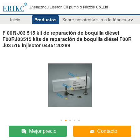
Zhengzhou Liseron Oil pump & Nozzle Co.,Ltd
Inicio
Productos
Sobre nosotros
Visita a la fábrica
>>
F 00R J03 515 kit de reparación de boquilla diésel
F00RJ03515 kits de reparación de boquilla diésel F00R
J03 515 Injiector 0445120289
Mejor precio
Contacto