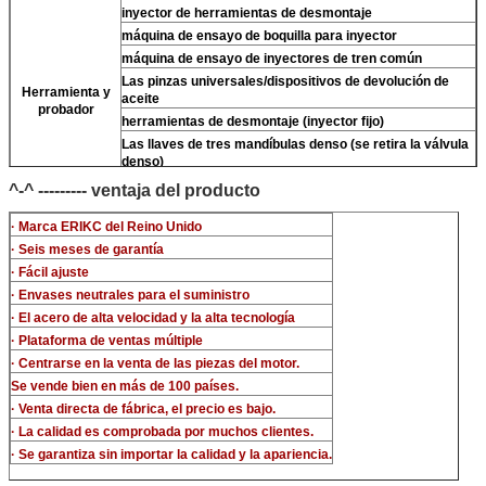
inyector de herramientas de desmontaje
máquina de ensayo de boquilla para inyector
máquina de ensayo de inyectores de tren común
Las pinzas universales/dispositivos de devolución de
Herramienta y
aceite
probador
herramientas de desmontaje (inyector fijo)
Las llaves de tres mandíbulas denso (se retira la válvula
denso)
limpiador ultrasónico (limpiar la suciedad del inyector)
^-^ --------- ventaja del producto
el micrómetro
· Marca ERIKC del Reino Unido
Los kits de ensayo multifunción para inyectores CR
· Seis meses de garantía
banco de ensayo de inyectores de tren común (For BOS
denso del/-phi piezo)
· Fácil ajuste
· Envases neutrales para el suministro
· El acero de alta velocidad y la alta tecnología
· Plataforma de ventas múltiple
· Centrarse en la venta de las piezas del motor.
Se vende bien en más de 100 países.
· Venta directa de fábrica, el precio es bajo.
· La calidad es comprobada por muchos clientes.
· Se garantiza sin importar la calidad y la apariencia.