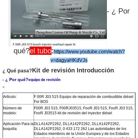
- ¿ Por
qué?
el tubo
:
https://www.youtube.com/watch?
v=dagyaHKdVJs
Kit de revisión Introducción
¿ Qué pasa?
- ¿ Por qué?
equipo de revisión
<
Artículo:
F 00R J03 515 Equipo de reparación de combustible diésel
For BOS
Número de
F00R J03 515, F00RJ03515, FooR J03 515, FooR J03 515,
modelo:
FooR J03515 kit de revisión del inyector diésel
Aplicación Para la
DLLA142P2262, DLLA142P2262, DLLA142P2262,
boquilla:
DLLA142P2262, 0 433 172 262 Las autoridades de los
Estados miembros de la Unión Europea y de los Estados