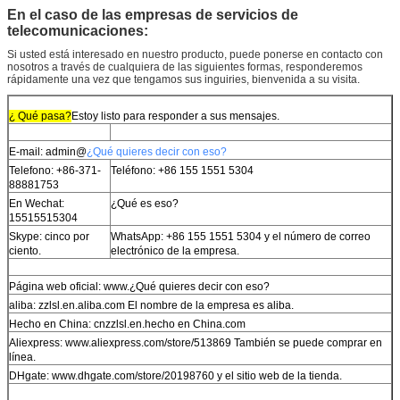
En el caso de las empresas de servicios de
telecomunicaciones:
Si usted está interesado en nuestro producto, puede ponerse en contacto con
nosotros a través de cualquiera de las siguientes formas, responderemos
rápidamente una vez que tengamos sus inguiries, bienvenida a su visita.
¿ Qué pasa?
Estoy listo para responder a sus mensajes.
E-mail: admin@
¿Qué quieres decir con eso?
Telefono: +86-371-
Teléfono: +86 155 1551 5304
88881753
En Wechat:
¿Qué es eso?
15515515304
Skype: cinco por
WhatsApp: +86 155 1551 5304 y el número de correo
ciento.
electrónico de la empresa.
Página web oficial: www.
¿Qué quieres decir con eso?
aliba: zzlsl.en.aliba.com El nombre de la empresa es aliba.
Hecho en China: cnzzlsl.en.hecho en China.com
Aliexpress: www.aliexpress.com/store/513869 También se puede comprar en
línea.
DHgate: www.dhgate.com/store/20198760 y el sitio web de la tienda.