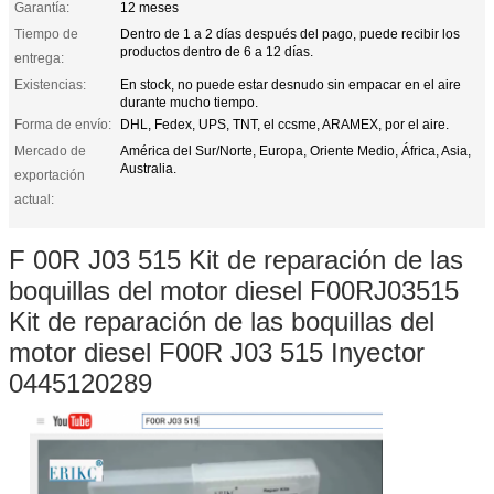
Garantía:
12 meses
Tiempo de
Dentro de 1 a 2 días después del pago, puede recibir los
productos dentro de 6 a 12 días.
entrega:
Existencias:
En stock, no puede estar desnudo sin empacar en el aire
durante mucho tiempo.
Forma de envío:
DHL, Fedex, UPS, TNT, el ccsme, ARAMEX, por el aire.
Mercado de
América del Sur/Norte, Europa, Oriente Medio, África, Asia,
Australia.
exportación
actual:
F 00R J03 515 Kit de reparación de las
boquillas del motor diesel F00RJ03515
Kit de reparación de las boquillas del
motor diesel F00R J03 515 Inyector
0445120289