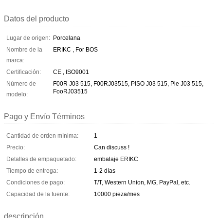
Datos del producto
Lugar de origen:
Porcelana
Nombre de la
ERIKC , For BOS
marca:
Certificación:
CE , ISO9001
Número de
F00R J03 515, F00RJ03515, PISO J03 515, Pie J03 515,
FooRJ03515
modelo:
Pago y Envío Términos
Cantidad de orden mínima:
1
Precio:
Can discuss !
Detalles de empaquetado:
embalaje ERIKC
Tiempo de entrega:
1-2 días
Condiciones de pago:
T/T, Western Union, MG, PayPal, etc.
Capacidad de la fuente:
10000 pieza/mes
descripción