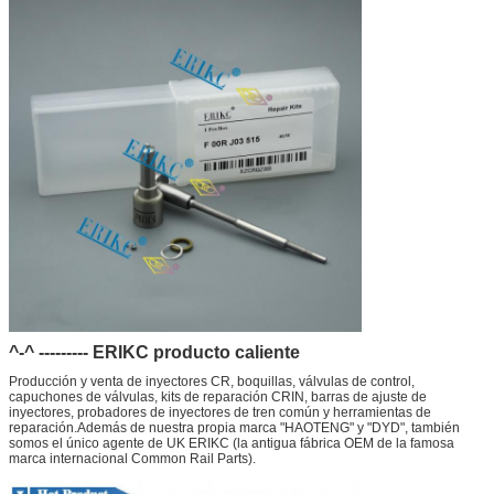
durante mucho tiempo.
Envío:
DHL, FedEx, UPS, TNT, EMS, ARAMEX, por vía aérea.
Condiciones de
T / T, Western Union, MG, PayPal, Ect. ¿ Qué es esto?
pago:
Mercado de
América del Sur/Norte, Europa, Oriente Medio, África, Asia,
exportación
Australia.
actual:
^-^ --------- ERIKC producto caliente
Producción y venta de inyectores CR, boquillas, válvulas de control,
capuchones de válvulas, kits de reparación CRIN, barras de ajuste de
inyectores, probadores de inyectores de tren común y herramientas de
reparación.Además de nuestra propia marca "HAOTENG" y "DYD", también
somos el único agente de UK ERIKC (la antigua fábrica OEM de la famosa
marca internacional Common Rail Parts).