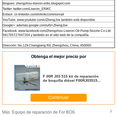
blogueo: zhengzhou-liseron-erikc.blogspot.com
Twitter: twitter.com/Liseron_ERIKC
Enlace: cn.linkedin.com/in/erikccommonrail
YouTube: www.youtube.com/c/ZhengJoe también está disponible.
Google+: además.google.com/u/0/+ZhengJoe
Facebook: www.facebook.com/Zhengzhou-Liseron-Oil-Pump-Nozzle-Co-Ltd-
591765727647204 y también en el sitio web de la compañía.
Dirección: No.129 Changjiang Rd, Zhengzhou, China, 450000
Obtenga el mejor precio por
F 00R J03 515 kit de reparación
de boquilla diésel F00RJ03515
kits de reparación de boquilla
diésel F00R J03 515 Injiector
0445120289
Continuar
Equipo de reparación de For BOS
Más