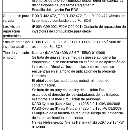
miembros de la Unión Europea deben tener en cuenta las
disposiciones del presente Reglamento.
Boquilla del inyector For BOS
Compuesto para
F 00 R J02 472, F 00 R J02 472, F oo R J02 472 válvula de
válvula
la bomba de combustible de For BOS
Los kits de
(F 00V C99 002, F00V C05 001) Conjunto de reparación de
reparación
inyectores de combustible para diésel
pertinentes:
Silla de bolas del
F 00V C21 001, F00V C21 001, F00VC21001 Válvula de
inyector auxiliar:
asiento de For BOS
Tipo de vehículo
K-amaz (КАМАЗ) 4308-A3 6,7 155kW 01/2008-
o motor:
Se trata de una serie de medidas que se aplican a las
empresas que se encuentran en el ámbito de aplicación de
la presente Directiva, incluidas las empresas que se
encuentran en el ámbito de aplicación de la presente
Directiva.
El objetivo de las medidas es reducir el riesgo de
contaminación.
Se trata de un proyecto de ley de la Unión Europea que
establece el derecho de los ciudadanos de los Estados
miembros a la libre circulación de personas.
KАВЗ Ку-рган (Kav-z Kur-gan) 4235 3.9 110kW 09/2008-
KАВЗ К-урган (Kav-z K-urgan) 4235 4.5 136 kW 09/2008-
El objetivo de la medida es reducir el riesgo de incidencia
de la contaminación atmosférica.
Nef-az Nefтека-мск (N-efaz Nefte-kamsk) 5297 5.9 184kW
01/2000-