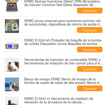
ERIKC Nuevos Inyectores Diésel CRIN Abrazadera
de Inyector Common Rail Diésel Adaptador de
Fijación Herramientas de Prueba y Reparación para
Contacto
Inyectores Bos
ERIKC pinza universal para inyectores common rail
de automóviles, dispositivos de retorno de aceite de
inyección de bomba de combustible diésel para
Contacto
automóviles
ERIKC E1024145 Probador de boquilla de la bomba
de unidad Dispositivo común Boquillas de bomba de
unidad para For BOS para Volv For Delp
Contacto
Herramientas de inyección de combustible ERIKC y
herramientas de inyección de tren común para el kit
de reparación de bombas diésel
Contacto
Banco de ensayo ERIKC Banco de ensayo de la
bomba de aceite de tubos de alta presión Banco de
ensayo del diésel Banco de ensayo
Contacto
ERIKC E1024112 Herramienta de medición de
elevación de la armadura de la válvula