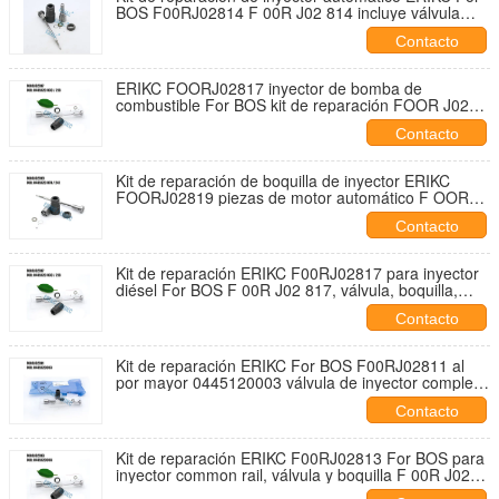
BOS F00RJ02814 F 00R J02 814 incluye válvula
diésel, boquilla y tapa para 0445120011
Contacto
ERIKC FOORJ02817 inyector de bomba de
combustible For BOS kit de reparación FOOR J02
817 boquilla de válvula CAP para 0445120030
Contacto
Kit de reparación de boquilla de inyector ERIKC
FOORJ02819 piezas de motor automático F OOR
J02 819 válvula para 0445120241
Contacto
Kit de reparación ERIKC F00RJ02817 para inyector
diésel For BOS F 00R J02 817, válvula, boquilla,
tapa para 0445120218
Contacto
Kit de reparación ERIKC For BOS F00RJ02811 al
por mayor 0445120003 válvula de inyector completa
boquilla pieza F 00R J02 811
Contacto
Kit de reparación ERIKC F00RJ02813 For BOS para
inyector common rail, válvula y boquilla F 00R J02
813 para 0 445120008