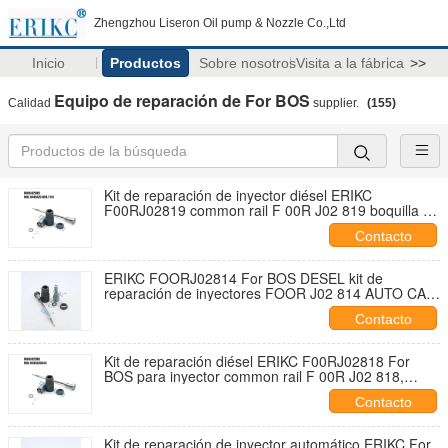
Zhengzhou Liseron Oil pump & Nozzle Co.,Ltd
Inicio
Productos
Sobre nosotros
Visita a la fábrica
>>
Equipo de reparación de For BOS
Calidad
supplier.
(155)
Kit de reparación de inyector diésel ERIKC
F00RJ02819 common rail F 00R J02 819 boquilla de
válvula para 0445120070
Contacto
ERIKC FOORJ02814 For BOS DESEL kit de
reparación de inyectores FOOR J02 814 AUTO CAR
válvula de boquilla de la tapa para 0 445 120 011
Contacto
Kit de reparación diésel ERIKC F00RJ02818 For
BOS para inyector common rail F 00R J02 818,
válvula y boquilla para 0445120044
Contacto
Kit de reparación de inyector automático ERIKC For