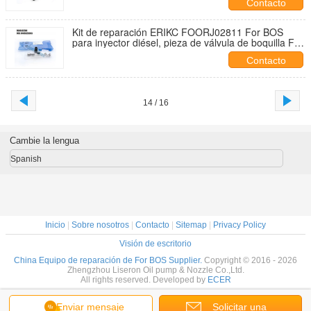
Contacto
Kit de reparación ERIKC FOORJ02811 For BOS
para inyector diésel, pieza de válvula de boquilla F
OOR J02 811 para 0 445 120 003
Contacto
14 / 16
Cambie la lengua
Spanish
Inicio
|
Sobre nosotros
|
Contacto
|
Sitemap
|
Privacy Policy
Visión de escritorio
China Equipo de reparación de For BOS Supplier.
Copyright © 2016 - 2026
Zhengzhou Liseron Oil pump & Nozzle Co.,Ltd.
All rights reserved. Developed by
ECER
Enviar mensaje
Solicitar una