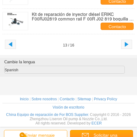
Contacto
Kit de reparación de inyector diésel ERIKC
F00RJ02819 common rail F 00R J02 819 boquilla de
válvula para 0445120070
Contacto
13 / 16
Cambie la lengua
Spanish
Inicio
|
Sobre nosotros
|
Contacto
|
Sitemap
|
Privacy Policy
Visión de escritorio
China Equipo de reparación de For BOS Supplier.
Copyright © 2016 - 2026
Zhengzhou Liseron Oil pump & Nozzle Co.,Ltd.
All rights reserved. Developed by
ECER
Enviar mensaje
Solicitar una