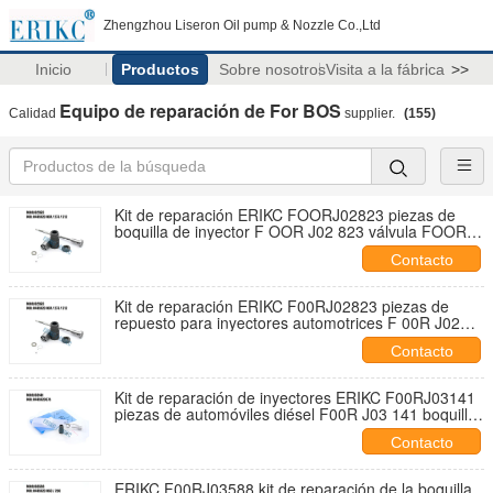
Zhengzhou Liseron Oil pump & Nozzle Co.,Ltd
Inicio
Productos
Sobre nosotros
Visita a la fábrica
>>
Equipo de reparación de For BOS
Calidad
supplier.
(155)
Kit de reparación ERIKC FOORJ02823 piezas de
boquilla de inyector F OOR J02 823 válvula FOOR
J02 823 para 0445120007
Contacto
Kit de reparación ERIKC F00RJ02823 piezas de
repuesto para inyectores automotrices F 00R J02
823 válvula F00R J02 823 para 0445120007
Contacto
Kit de reparación de inyectores ERIKC F00RJ03141
piezas de automóviles diésel F00R J03 141 boquilla
F 00R J03 141 para 0445120075
Contacto
ERIKC F00RJ03588 kit de reparación de la boquilla