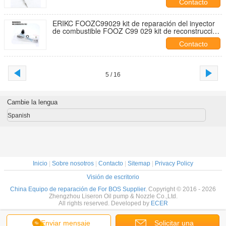
Contacto
ERIKC FOOZC99029 kit de reparación del inyector
de combustible FOOZ C99 029 kit de reconstrucción
del coche F OOZ C99 029 para 0445110077
Contacto
5 / 16
Cambie la lengua
Spanish
Inicio
|
Sobre nosotros
|
Contacto
|
Sitemap
|
Privacy Policy
Visión de escritorio
China Equipo de reparación de For BOS Supplier.
Copyright © 2016 - 2026
Zhengzhou Liseron Oil pump & Nozzle Co.,Ltd.
All rights reserved. Developed by
ECER
Enviar mensaje
Solicitar una