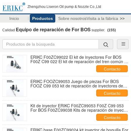
Zhengzhou Liseron Oil pump & Nozzle Co.,Ltd
Inicio
Productos
Sobre nosotros
Visita a la fábrica
>>
Equipo de reparación de For BOS
Calidad
supplier.
(155)
ERIKC F00ZC99022 El kit de inyectores For BOS
F00Z C99 022 El kit de reparación del tren común F
00Z C99 022
Contacto
ERIKC FOOZC99053 Juego de piezas For BOS
FOOZ C99 053 kit de reparación de inyectores de
combustible Piezas F OOZ C99 053 para
Contacto
0445110076
Kit de inyector ERIKC F00ZC99053 F00Z C99 053
For BOS F00ZC99038 Kits de reparación de inyector
F 00Z C99 053
Contacto
ERIKC base F00ZC99024 kit inyector de boquilla For