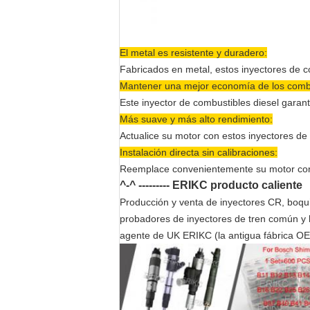
El metal es resistente y duradero:
Fabricados en metal, estos inyectores de c
Mantener una mejor economía de los combu
Este inyector de combustibles diesel garan
Más suave y más alto rendimiento:
Actualice su motor con estos inyectores d
Instalación directa sin calibraciones:
Reemplace convenientemente su motor con e
^-^ --------- ERIKC producto caliente
Producción y venta de inyectores CR, boquil
probadores de inyectores de tren común y
agente de UK ERIKC (la antigua fábrica O