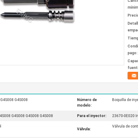
Canti
mínim
Preci
Detal
empa
Tiemp
Condi
pago:
Capac
fuent
el G4S008 G4S008
Número de
Boquilla de i
modelo:
la G4S008 G4S008 G4S008 G4S008
Para el inyector:
23670-0E020 Iny
l
Válvula de cont
Válvula: