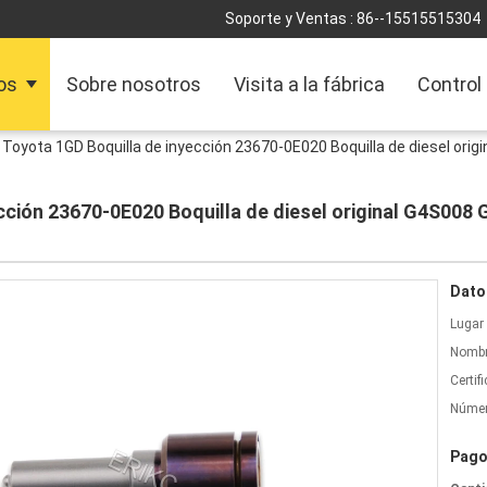
Soporte y Ventas :
86--15515515304
os
Sobre nosotros
Visita a la fábrica
Control
 Toyota 1GD Boquilla de inyección 23670-0E020 Boquilla de diesel ori
cción 23670-0E020 Boquilla de diesel original G4S008
Dato
Lugar 
Nombr
Certif
Númer
Pago