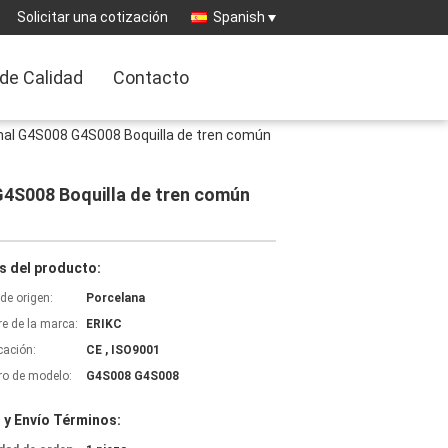
Solicitar una cotización
Spanish
 de Calidad
Contacto
ginal G4S008 G4S008 Boquilla de tren común
 G4S008 Boquilla de tren común
s del producto:
de origen:
Porcelana
e de la marca:
ERIKC
icación:
CE , ISO9001
o de modelo:
G4S008 G4S008
 y Envío Términos: