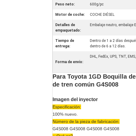
Peso neto:
600g/pc
Motor de coche:
COCHE DIÉSEL
Detalles de
Embalaje neutro, embalaje 
empaquetado:
Tiempo de
Dentro de 1 a 2 días después
entrega:
dentro de 6 a 12 días.
DHL, FedEx, UPS, TNT, EMS,
Forma de envío:
Para Toyota 1GD Boquilla de
de tren común G4S008
Imagen del inyector
Especificación:
100% nuevo.
Número de la pieza de fabricación:
G4S008 G4S008 G4S008 G4S008