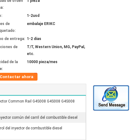
dad de orden
1 pieza
a:
o:
1-2usd
les de
embalaje ERIKC
quetado:
o de entrega:
1-2 días
ciones de
T/T, Western Union, MG, PayPal,
etc.
idad de la
10000 pieza/mes
e:
Contactar ahora
nyector Common Rail G4S008 G4S008 G4S008
ector común del carril del combustible diesel
rol del inyector de combustible diesel