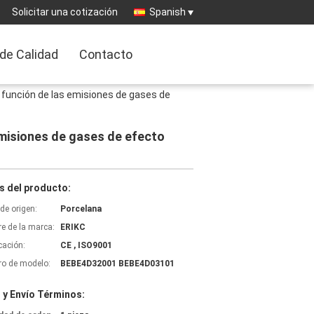
Solicitar una cotización
Spanish
 de Calidad
Contacto
n función de las emisiones de gases de
emisiones de gases de efecto
s del producto:
de origen:
Porcelana
e de la marca:
ERIKC
icación:
CE , ISO9001
o de modelo:
BEBE4D32001 BEBE4D03101
 y Envío Términos: