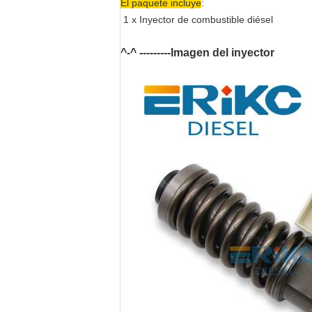
El paquete incluye
:
1 x
Inyector de combustible diésel
^-^ ---------Imagen del inyector