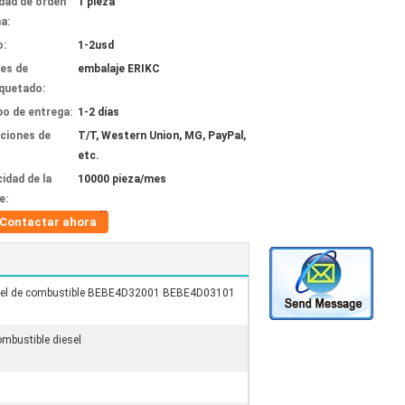
dad de orden
1 pieza
a:
o:
1-2usd
les de
embalaje ERIKC
quetado:
o de entrega:
1-2 días
ciones de
T/T, Western Union, MG, PayPal,
etc.
idad de la
10000 pieza/mes
e:
Contactar ahora
ésel de combustible BEBE4D32001 BEBE4D03101
ombustible diesel