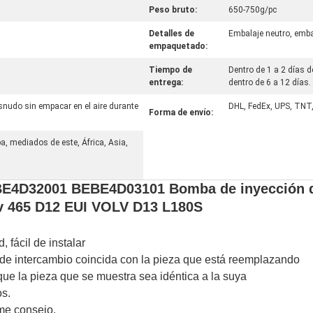
Peso bruto:
650-750g/pc
Detalles de
Embalaje neutro, emba
empaquetado:
Tiempo de
Dentro de 1 a 2 días d
entrega:
dentro de 6 a 12 días.
snudo sin empacar en el aire durante
DHL, FedEx, UPS, TNT,
Forma de envío:
a, mediados de este, África, Asia,
EBE4D32001 BEBE4D03101 Bomba de inyección 
v 465 D12 EUI VOLV D13 L180S
d, fácil de instalar
de intercambio coincida con la pieza que está reemplazando
ue la pieza que se muestra sea idéntica a la suya
os.
me consejo.