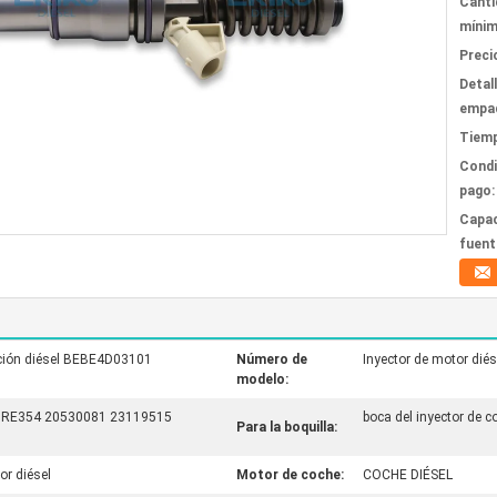
Canti
mínim
Preci
Detal
empa
Tiemp
Condi
pago:
Capac
fuent
cción diésel BEBE4D03101
Número de
Inyector de motor di
modelo:
el HRE354 20530081 23119515
boca del inyector de c
Para la boquilla:
or diésel
Motor de coche:
COCHE DIÉSEL