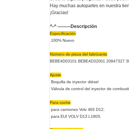
Hay muchas autopartes en nuestra tien
¡Gracias!
^-^ ---------
Descripción
Especificación
:
100% Nuevo
Número de pieza del fabricante
:
BEBE4D03101 BEBE4D32001 20847327 3
Ajuste
:
Boquilla de inyector diésel
Válvula de control del inyector de combusti
Para coche
:
para camiones Volv 465 D12;
para EUI VOLV D13 L180S