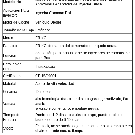
Modelo No.:
Abrazadera Adaptador de Inyector Diésel
Aplicación Para
Inyector Common Rail
Inyector:
Motor de Coche:
Vehículo Diésel
Tamaño de la Caja
Estándar
Marca:
ERIKC
Paquete:
ERIKC, demanda del comprador o paquete neutral.
Aplicación para toda la serie de inyectores de combustible
Función:
para Bos
Detalles del
1 pieza/caja
Embalaje:
Certificado:
CE, ISO9001
Material:
Acero de Alta Velocidad
Garantía:
12 meses
alta tecnología, durabilidad al desgaste, garantizado, fácil
Ventaja:
ajuste
favorable comentario, embalaje neutral.
Tiempo de
Dentro de 1-2 días después del pago, puede recibir los
Entrega:
bienes dentro de 6-12 días.
En stock, no se puede dejar al descubierto sin embalaje en
Stock:
el aire durante mucho tiempo.