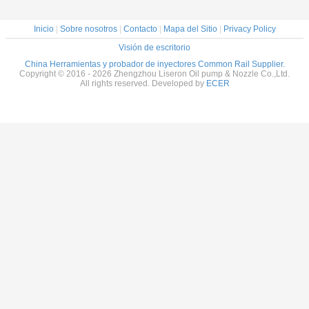
desmontaje
E1024152
válvula 
Inicio
|
Sobre nosotros
|
Contacto
|
Mapa del Sitio
|
Privacy Policy
Visión de escritorio
China Herramientas y probador de inyectores Common Rail Supplier.
Copyright © 2016 - 2026 Zhengzhou Liseron Oil pump & Nozzle Co.,Ltd.
All rights reserved. Developed by
ECER