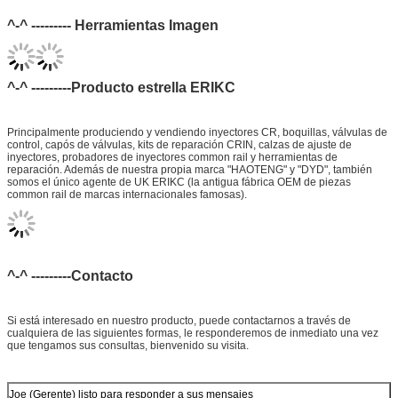
Forma de Envío:
DHL, FedEx, UPS, TNT, EMS, ARAMEX, Por Aire.
^-^ --------- Herramientas
Imagen
Términos de Pago:
T/T, Western Union, MG, PayPal, Etc.
Mercado de
Sudamérica/Norteamérica, Europa, Medio Oriente, África,
Exportación Actual:
Asia, Australia.
^-^ ---------Producto estrella ERIKC
Principalmente produciendo y vendiendo inyectores CR, boquillas, válvulas de
control, capós de válvulas, kits de reparación CRIN, calzas de ajuste de
inyectores, probadores de inyectores common rail y herramientas de
reparación. Además de nuestra propia marca "HAOTENG" y "DYD", también
somos el único agente de UK ERIKC (la antigua fábrica OEM de piezas
common rail de marcas internacionales famosas).
^-^ ---------Contacto
Si está interesado en nuestro producto, puede contactarnos a través de
cualquiera de las siguientes formas, le responderemos de inmediato una vez
que tengamos sus consultas, bienvenido su visita.
Joe (Gerente) listo para responder a sus mensajes