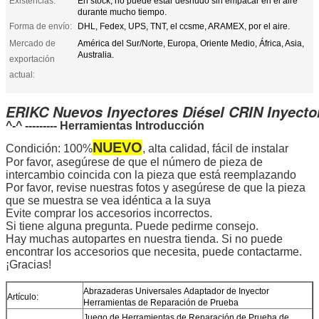
Existencias:
En stock, no puede estar desnudo sin empacar en el aire
durante mucho tiempo.
Forma de envío:
DHL, Fedex, UPS, TNT, el ccsme, ARAMEX, por el aire.
Mercado de
América del Sur/Norte, Europa, Oriente Medio, África, Asia,
Australia.
exportación
actual:
ERIKC Nuevos Inyectores Diésel CRIN Inyect
^-^ --------- Herramientas
Introducción
NUEVO
Condición: 100%
, alta calidad, fácil de instalar
Por favor, asegúrese de que el número de pieza de
intercambio coincida con la pieza que está reemplazando
Por favor, revise nuestras fotos y asegúrese de que la pieza
que se muestra se vea idéntica a la suya
Evite comprar los accesorios incorrectos.
Si tiene alguna pregunta. Puede pedirme consejo.
Hay muchas autopartes en nuestra tienda. Si no puede
encontrar los accesorios que necesita, puede contactarme.
¡Gracias!
Abrazaderas Universales Adaptador de Inyector
Artículo:
Herramientas de Reparación de Prueba
Juego de Herramientas de Reparación de Prueba de