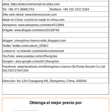
aliba: https://erikccommonrail.en.aliba.com
Tel: +86-371-88881753
Teléfono: +86 155 1551 5304
Sitio web oficial: www.liseronnozzle.com
Made-In-China: cnzzlsl.en.made-in-china.com
Aliexpress: www.aliexpress.com/store/513869
DHgate: www.dhgate.com/store/20198760
blogger: zhengzhou-liseron-erikc.blogspot.com
Twitter: twitter.com/Liseron_ERIKC
Linked-in: cn.linkedin.com/in/erikccommonrail
YouTube: www.youtube.com/c/ZhengJoe
Google+: plus.google.com/u/0/+ZhengJoe
Facebook: www.facebook.com/Zhengzhou-Liseron-Oil-Pump-Nozzle-Co-Ltd-
591765727647204
Dirección: No.129 Changjiang Rd, Zhengzhou, China, 450000
Obtenga el mejor precio por