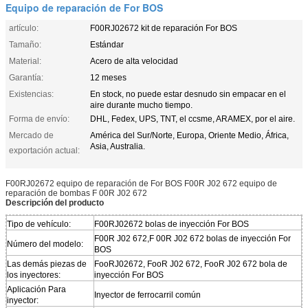
Equipo de reparación de For BOS
artículo:
F00RJ02672 kit de reparación For BOS
Tamaño:
Estándar
Material:
Acero de alta velocidad
Garantía:
12 meses
Existencias:
En stock, no puede estar desnudo sin empacar en el
aire durante mucho tiempo.
Forma de envío:
DHL, Fedex, UPS, TNT, el ccsme, ARAMEX, por el aire.
Mercado de
América del Sur/Norte, Europa, Oriente Medio, África,
Asia, Australia.
exportación actual:
F00RJ02672 equipo de reparación de For BOS F00R J02 672 equipo de
reparación de bombas F 00R J02 672
Descripción del producto
Tipo de vehículo:
F00RJ02672 bolas de inyección For BOS
F00R J02 672,F 00R J02 672 bolas de inyección For
Número del modelo:
BOS
Las demás piezas de
FooRJ02672, FooR J02 672, FooR J02 672 bola de
los inyectores:
inyección For BOS
Aplicación Para
Inyector de ferrocarril común
inyector: