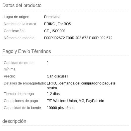
Datos del producto
Lugar de origen:
Porcelana
Nombre de la marca:
ERIKC , For BOS
Certificación:
CE , ISO9001
Número de modelo:
F00RJ02672 F00R J02 672 F 00R J02 672
Pago y Envío Términos
Cantidad de orden
1
mínima:
Precio:
Can discuss !
Detalles de empaquetado:
ERIKC, demanda del comprador o paquete
neutro.
Tiempo de entrega:
1-2 días
Condiciones de pago:
T/T, Western Union, MG, PayPal, etc.
Capacidad de la fuente:
10000 pieza/mes
descripción