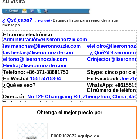
su visita
¿ Qué pasa?
Estamos listos para responder a sus
- ¿ Por qué?
mensajes.
El correo electrónico:
Administración
@liseronnozzle.com
las manchas
@liseronnozzle.com
el
el otro
@liseronnozz
las fiestas
@liseronnozzle.com
- ¿ Qué?
@liseronnozz
el tono
@liseronnozzle.com
Crinjector
@liseronnoz
Hiedra
@liseronnozzle.com
Telefono: +86-371-88881753
Skype: cinco por cien
En Wechat:
15515515304
En Facebook:
Joe Zhe
¿Qué es eso?
WhatsApp: +8615515
El número de teléfono
Dirección:
No.129 Changjiang Rd, Zhengzhou, China, 450
En la página web de la organización:
http://www.liseronnozzle.com
Obtenga el mejor precio por
En la página web de la empresa: http://zzlsl.en.aliba.com
En el caso de los productos fabricados en China, el valor 
productos fabricados en China es el valor de los product
fabricados en China.
F00RJ02672 equipo de