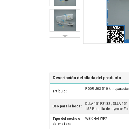
Descripción detallada del producto
F 00R J03 510 kit reparacio
artículo:
DLLA 151P2182 , DLLA 151 
Uso para la boca::
182 Boquilla de inyector Fo
Tipo del coche o
WEICHAI WP7
del motor::