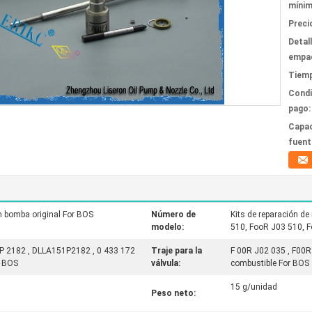
mínim
Preci
Detal
empa
Tiemp
Condi
pago:
Capac
fuent
n bomba original For BOS
Número de
Kits de reparación d
modelo:
510, FooR J03 510,
P 2182 , DLLA151P2182 , 0 433 172
Traje para la
F 00R J02 035 , F00R
r BOS
válvula:
combustible For BOS
15 g/unidad
Peso neto: