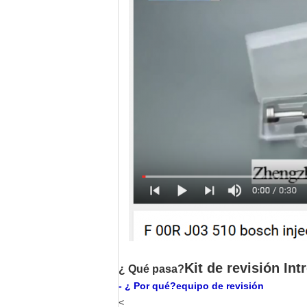
Kit de revisión In
¿ Qué pasa?
- ¿ Por qué?
equipo de revisión
<