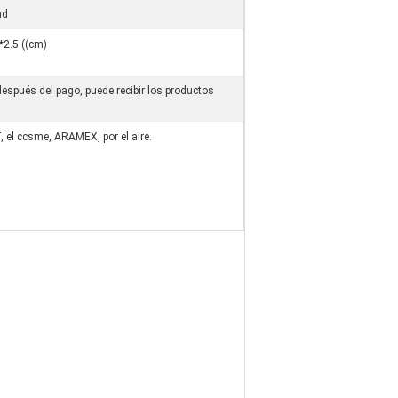
ad
*2.5 ((cm)
después del pago, puede recibir los productos
.
 el ccsme, ARAMEX, por el aire.