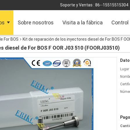
Soporte y Ventas :
86--15515515304
os
Sobre nosotros
Visita a la fábrica
Control
de For BOS
Kit de reparación de los inyectores diesel de For BOS F 
res diesel de For BOS F OOR J03 510 (FOORJ03510)
Dato
Lugar 
Nombr
Certif
Númer
Pago
Canti