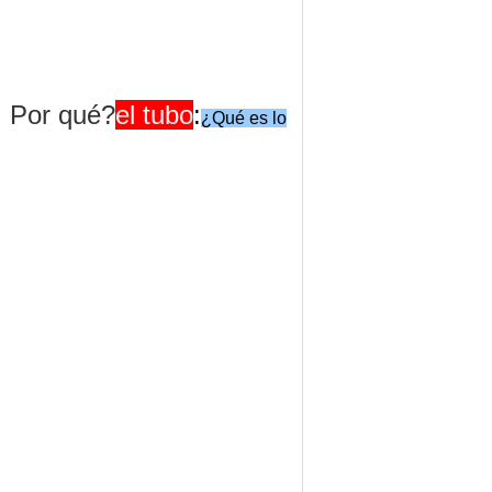
¿ Por qué?
el tubo
:
¿Qué es lo