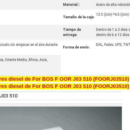
Material:::
Acero de alta velocid
12.5 ((cm) *4.5 ((cm) 
Tamaño de la caja:
Tiempo de
Dentro de 1 a 2 días 
entrega:
dentro de 6 a 12 días
snudo sin empacar en el aire durante
DHL, Fedex, UPS, TNT,
Forma de envío:
a, Oriente Medio, África, Asia,
tores diesel de For BOS F OOR J03 510 (FOORJ03510)
tores diesel de For BOS F OOR J03 510 (FOORJ03510)