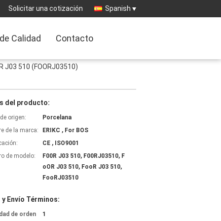
Solicitar una cotización
Spanish
 de Calidad
Contacto
OOR J03 510 (FOORJ03510)
s del producto:
de origen:
Porcelana
e de la marca:
ERIKC , For BOS
icación:
CE , ISO9001
o de modelo:
F00R J03 510, F00RJ03510, F
oOR J03 510, FooR J03 510,
FooRJ03510
 y Envío Términos:
dad de orden
1