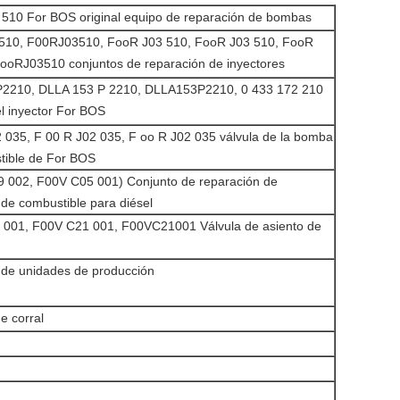
 510 For BOS original equipo de reparación de bombas
510, F00RJ03510, FooR J03 510, FooR J03 510, FooR
ooRJ03510 conjuntos de reparación de inyectores
2210, DLLA 153 P 2210, DLLA153P2210, 0 433 172 210
el inyector For BOS
 035, F 00 R J02 035, F oo R J02 035 válvula de la bomba
tible de For BOS
9 002, F00V C05 001) Conjunto de reparación de
 de combustible para diésel
 001, F00V C21 001, F00VC21001 Válvula de asiento de
 de unidades de producción
e corral