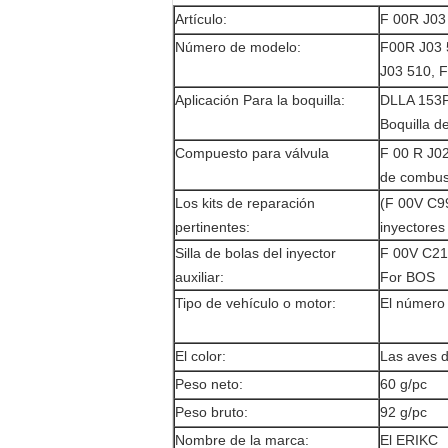
Artículo:
F 00R J03
Número de modelo:
F00R J03 
J03 510, F
Aplicación Para la boquilla:
DLLA 153P
Boquilla d
Compuesto para válvula
F 00 R J02
de combus
Los kits de reparación
(F 00V C9
pertinentes:
inyectores
Silla de bolas del inyector
F 00V C21
auxiliar:
For BOS
Tipo de vehículo o motor:
El número
El color:
Las aves d
Peso neto:
60 g/pc
Peso bruto:
92 g/pc
Nombre de la marca:
El ERIKC