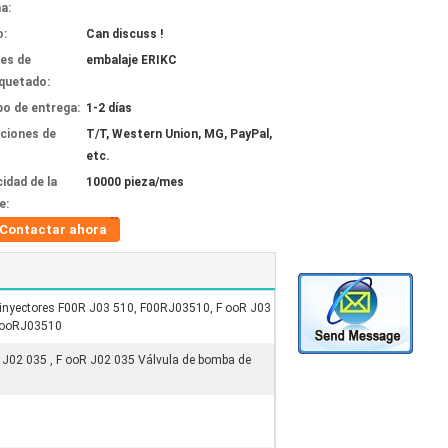
a:
o:
Can discuss !
les de
embalaje ERIKC
quetado:
o de entrega:
1-2 días
ciones de
T/T, Western Union, MG, PayPal,
etc.
idad de la
10000 pieza/mes
e:
Contactar ahora
e inyectores F00R J03 510, F00RJ03510, F ooR J03
 FooRJ03510
 J02 035 , F ooR J02 035 Válvula de bomba de