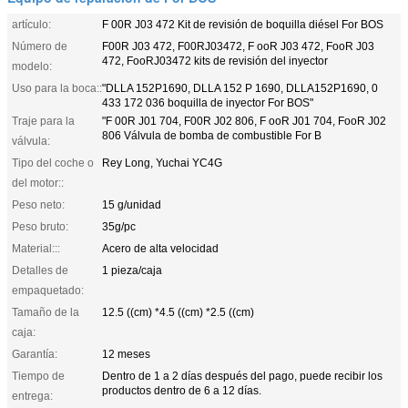
artículo:
F 00R J03 472 Kit de revisión de boquilla diésel For BOS
Número de
F00R J03 472, F00RJ03472, F ooR J03 472, FooR J03
472, FooRJ03472 kits de revisión del inyector
modelo:
Uso para la boca::
"DLLA 152P1690, DLLA 152 P 1690, DLLA152P1690, 0
433 172 036 boquilla de inyector For BOS"
Traje para la
"F 00R J01 704, F00R J02 806, F ooR J01 704, FooR J02
806 Válvula de bomba de combustible For B
válvula:
Tipo del coche o
Rey Long, Yuchai YC4G
del motor::
Peso neto:
15 g/unidad
Peso bruto:
35g/pc
Material:::
Acero de alta velocidad
Detalles de
1 pieza/caja
empaquetado:
Tamaño de la
12.5 ((cm) *4.5 ((cm) *2.5 ((cm)
caja:
Garantía:
12 meses
Tiempo de
Dentro de 1 a 2 días después del pago, puede recibir los
productos dentro de 6 a 12 días.
entrega: