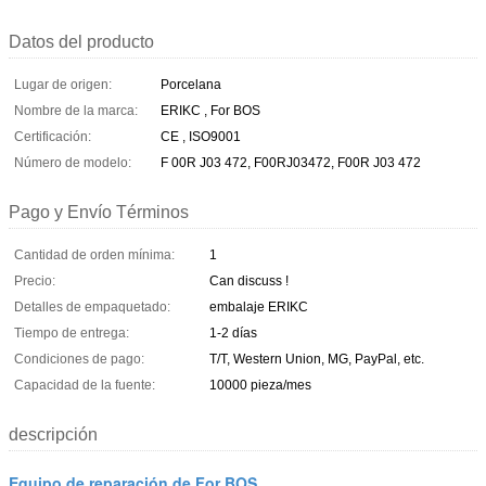
Datos del producto
Lugar de origen:
Porcelana
Nombre de la marca:
ERIKC , For BOS
Certificación:
CE , ISO9001
Número de modelo:
F 00R J03 472, F00RJ03472, F00R J03 472
Pago y Envío Términos
Cantidad de orden mínima:
1
Precio:
Can discuss !
Detalles de empaquetado:
embalaje ERIKC
Tiempo de entrega:
1-2 días
Condiciones de pago:
T/T, Western Union, MG, PayPal, etc.
Capacidad de la fuente:
10000 pieza/mes
descripción
Equipo de reparación de For BOS