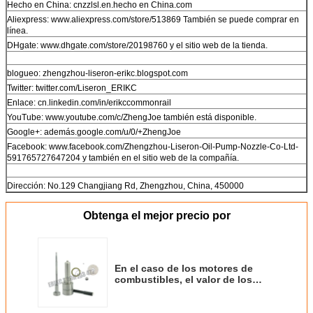
Hecho en China: cnzzlsl.en.hecho en China.com
Aliexpress: www.aliexpress.com/store/513869 También se puede comprar en
línea.
DHgate: www.dhgate.com/store/20198760 y el sitio web de la tienda.
blogueo: zhengzhou-liseron-erikc.blogspot.com
Twitter: twitter.com/Liseron_ERIKC
Enlace: cn.linkedin.com/in/erikccommonrail
YouTube: www.youtube.com/c/ZhengJoe también está disponible.
Google+: además.google.com/u/0/+ZhengJoe
Facebook: www.facebook.com/Zhengzhou-Liseron-Oil-Pump-Nozzle-Co-Ltd-
591765727647204 y también en el sitio web de la compañía.
Dirección: No.129 Changjiang Rd, Zhengzhou, China, 450000
Obtenga el mejor precio por
En el caso de los motores de
combustibles, el valor de los
valores de las emisiones de CO2
es el valor de las emisiones de
CO2 de los motores de