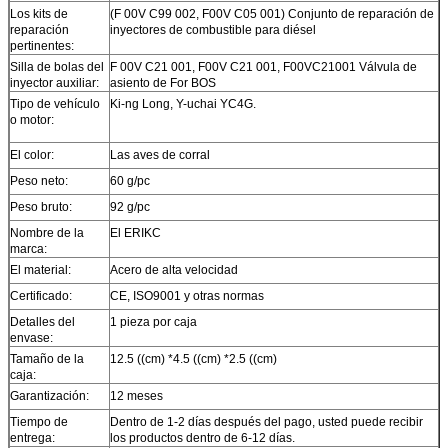
Los kits de
(F 00V C99 002, F00V C05 001) Conjunto de reparación de
reparación
inyectores de combustible para diésel
pertinentes:
Silla de bolas del
F 00V C21 001, F00V C21 001, F00VC21001 Válvula de
inyector auxiliar:
asiento de For BOS
Tipo de vehículo
Ki-ng Long, Y-uchai YC4G.
o motor:
El color:
Las aves de corral
Peso neto:
60 g/pc
Peso bruto:
92 g/pc
Nombre de la
El ERIKC
marca:
El material:
Acero de alta velocidad
Certificado:
CE, ISO9001 y otras normas
Detalles del
1 pieza por caja
envase:
Tamaño de la
12.5 ((cm) *4.5 ((cm) *2.5 ((cm)
caja:
Garantización:
12 meses
Tiempo de
Dentro de 1-2 días después del pago, usted puede recibir
entrega:
los productos dentro de 6-12 días.