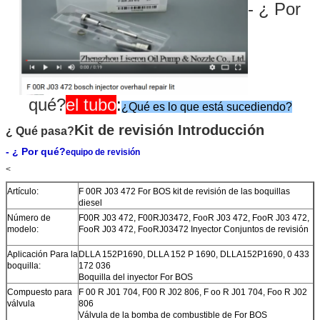
- ¿ Por
qué?
el tubo
:
¿Qué es lo que está sucediendo?
Kit de revisión Introducción
¿ Qué pasa?
- ¿ Por qué?
equipo de revisión
<
Artículo:
F 00R J03 472 For BOS kit de revisión de las boquillas
diesel
Número de
F00R J03 472, F00RJ03472, FooR J03 472, FooR J03 472,
modelo:
FooR J03 472, FooRJ03472 Inyector Conjuntos de revisión
Aplicación Para la
DLLA 152P1690, DLLA 152 P 1690, DLLA152P1690, 0 433
boquilla:
172 036
Boquilla del inyector For BOS
Compuesto para
F 00 R J01 704, F00 R J02 806, F oo R J01 704, Foo R J02
válvula
806
Válvula de la bomba de combustible de For BOS