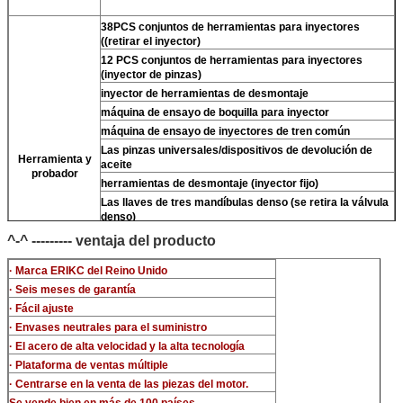
38PCS conjuntos de herramientas para inyectores
((retirar el inyector)
12 PCS conjuntos de herramientas para inyectores
(inyector de pinzas)
inyector de herramientas de desmontaje
máquina de ensayo de boquilla para inyector
máquina de ensayo de inyectores de tren común
Las pinzas universales/dispositivos de devolución de
Herramienta y
aceite
probador
herramientas de desmontaje (inyector fijo)
Las llaves de tres mandíbulas denso (se retira la válvula
denso)
limpiador ultrasónico (limpiar la suciedad del inyector)
^-^ --------- ventaja del producto
el micrómetro
· Marca ERIKC del Reino Unido
Los kits de ensayo multifunción para inyectores CR
· Seis meses de garantía
banco de ensayo de inyectores de tren común (For BOS
denso del/-phi piezo)
· Fácil ajuste
· Envases neutrales para el suministro
· El acero de alta velocidad y la alta tecnología
· Plataforma de ventas múltiple
· Centrarse en la venta de las piezas del motor.
Se vende bien en más de 100 países.