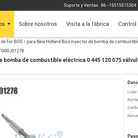
Soporte y Ventas :
86--15515515304
os
Sobre nosotros
Visita a la fábrica
Control
n de For BOS
para New Holland Bico inyector de bomba de combustible
n F00RJ01278
e bomba de combustible eléctrica 0 445 120 075 válvul
Dato
Lugar 
Nombr
Certif
Númer
Pago