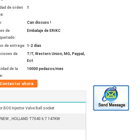
dad de orden
1
a:
o:
Can discuss !
les de
Embalaje de ERIKC
quetado:
o de entrega:
1-2 días
ciones de
T/T, Western Union, MG, Paypal,
Ect
idad de la
10000 pedazos/mes
e:
Contactar ahora
r BOS Injector Valve Ball socket
WNEW , HOLLAND T7040 6.7 147KW