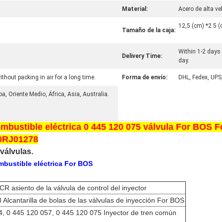
Material:
Acero de alta ve
12,5 (cm) *2.5 (
Tamaño de la caja:
Within 1-2 days 
Delivery Time:
day.
thout packing in air for a long time.
Forma de envío:
DHL, Fedex, UPS
a, Oriente Medio, África, Asia, Australia.
mbustible eléctrica 0 445 120 075 válvula For BOS 
00RJ01278
 válvulas.
mbustible eléctrica For BOS
 asiento de la válvula de control del inyector
Alcantarilla de bolas de las válvulas de inyección For BOS
4, 0 445 120 057, 0 445 120 075 Inyector de tren común