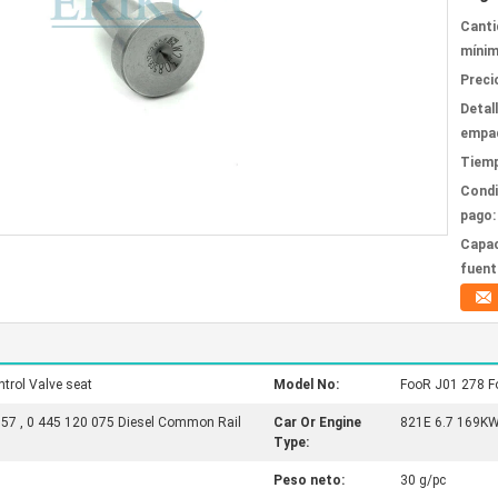
Canti
mínim
Preci
Detal
empa
Tiemp
Condi
pago:
Capac
fuent
trol Valve seat
Model No:
FooR J01 278 Fo
057 , 0 445 120 075 Diesel Common Rail
Car Or Engine
821E 6.7 169K
Type:
Peso neto:
30 g/pc