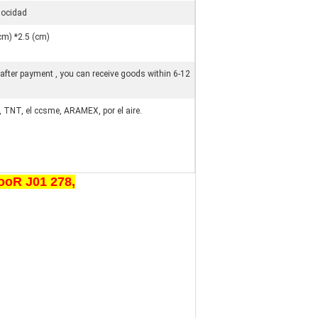
locidad
cm) *2.5 (cm)
after payment , you can receive goods within 6-12
, TNT, el ccsme, ARAMEX, por el aire.
FooR J01 278,