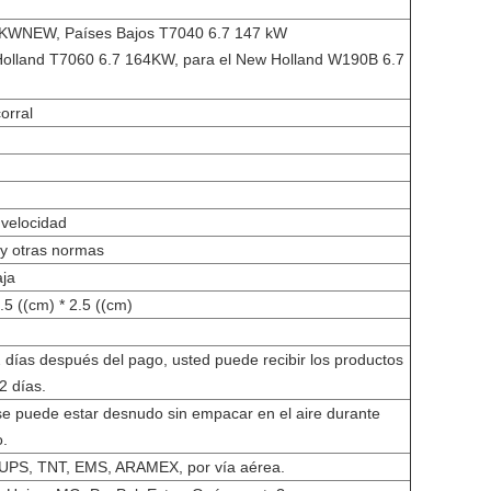
9KWNEW, Países Bajos T7040 6.7 147 kW
Holland T7060 6.7 164KW, para el New Holland W190B 6.7
orral
 velocidad
y otras normas
aja
.5 ((cm) * 2.5 ((cm)
 días después del pago, usted puede recibir los productos
2 días.
se puede estar desnudo sin empacar en el aire durante
.
UPS, TNT, EMS, ARAMEX, por vía aérea.