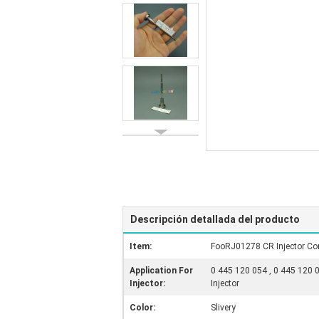
Descripción detallada del producto
Item:
FooRJ01278 CR Injector Con
Application For
0 445 120 054 , 0 445 120 
Injector:
Injector
Color:
Slivery