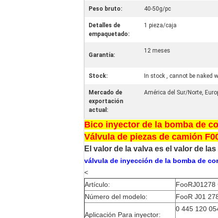
Peso bruto:
40-50g/pc
Detalles de
1 pieza/caja
empaquetado:
12 meses
Garantía:
Stock:
In stock , cannot be naked wi
Mercado de
América del Sur/Norte, Europ
exportación
actual:
Bico inyector de la bomba de co
Válvula de piezas de camión F
El valor de la valva es el valor de las
válvula de inyección de la bomba de co
<
Artículo:
FooRJ01278 CR
Número del modelo:
FooR J01 278 
0 445 120 05
Aplicación Para inyector: