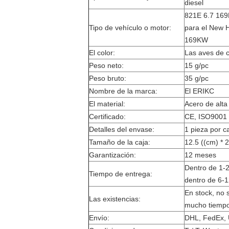
diesel
821E 6.7 16
Tipo de vehículo o motor:
para el New 
169KW
El color:
Las aves de c
Peso neto:
15 g/pc
Peso bruto:
35 g/pc
Nombre de la marca:
El ERIKC
El material:
Acero de alta
Certificado:
CE, ISO9001 
Detalles del envase:
1 pieza por c
Tamaño de la caja:
12.5 ((cm) * 2
Garantización:
12 meses
Dentro de 1-2
Tiempo de entrega:
dentro de 6-1
En stock, no 
Las existencias:
mucho tiempo
Envío:
DHL, FedEx, 