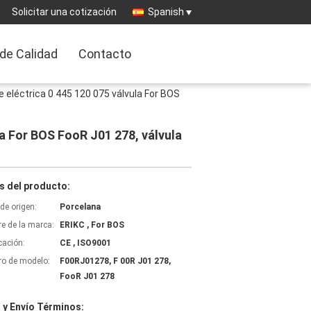
Solicitar una cotización
Spanish
 de Calidad
Contacto
 eléctrica 0 445 120 075 válvula For BOS
a For BOS FooR J01 278, válvula
s del producto:
de origen:
Porcelana
e de la marca:
ERIKC , For BOS
icación:
CE , ISO9001
o de modelo:
F00RJ01278, F 00R J01 278,
FooR J01 278
 y Envío Términos: