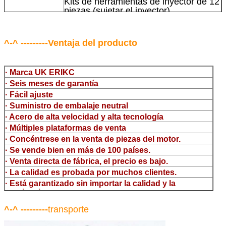
Kits de herramientas de inyector de 12
piezas (sujetar el inyector)
herramientas de desmontaje inyector
máquina de prueba de boquillas para
^-^ ---------Ventaja del producto
inyectores
máquina de prueba de inyectores
common rail
· Marca UK ERIKC
pinzas universales/dispositivos de
· Seis meses de garantía
retorno de aceite
Herramientas
y
· Fácil ajuste
herramientas de desmontaje (fijar el
comprobador
inyector)
· Suministro de embalaje neutral
llaves de tres mordazas denso (retirar
· Acero de alta velocidad y alta tecnología
la válvula denso)
· Múltiples plataformas de venta
limpiador ultrasónico (limpiar la
· Concéntrese en la venta de piezas del motor.
suciedad del inyector)
· Se vende bien en más de 100 países.
micrómetro
· Venta directa de fábrica, el precio es bajo.
Kits de prueba multifunción de
· La calidad es probada por muchos clientes.
inyectores CR
· Está garantizado sin importar la calidad y la
banco de pruebas de inyectores
apariencia.
common rail (For BOS denso del/-phi
piezo)
^-^ ---------
transporte