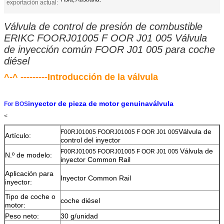
exportación actual:
Válvula de control de presión de combustible
ERIKC FOORJ01005 F OOR J01 005 Válvula
de inyección común FOOR J01 005 para coche
diésel
^-^ ---------Introducción de la válvula
inyector de pieza de motor genuina
válvula
For BOS
<
Válvula de
F00RJ01005 FOORJ01005 F OOR J01 005
Artículo:
control del inyector
Válvula de
F00RJ01005 FOORJ01005 F OOR J01 005
N.º de modelo:
inyector Common Rail
Aplicación para
Inyector Common Rail
inyector:
Tipo de coche o
coche diésel
motor:
Peso neto:
30 g/unidad