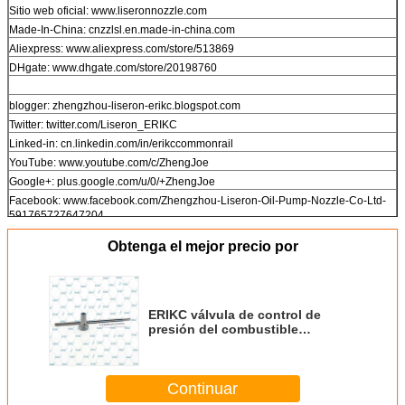
Sitio web oficial: www.liseronnozzle.com
Made-In-China: cnzzlsl.en.made-in-china.com
Aliexpress: www.aliexpress.com/store/513869
DHgate: www.dhgate.com/store/20198760
blogger: zhengzhou-liseron-erikc.blogspot.com
Twitter: twitter.com/Liseron_ERIKC
Linked-in: cn.linkedin.com/in/erikccommonrail
YouTube: www.youtube.com/c/ZhengJoe
Google+: plus.google.com/u/0/+ZhengJoe
Facebook: www.facebook.com/Zhengzhou-Liseron-Oil-Pump-Nozzle-Co-Ltd-
591765727647204
Obtenga el mejor precio por
Dirección: No.129 Changjiang Rd, Zhengzhou, China, 450000
ERIKC válvula de control de
presión del combustible
FOORJ01005 F OOR J01 005
Válvula de inyección común
FOOR J01 005 para automóviles
Continuar
diésel