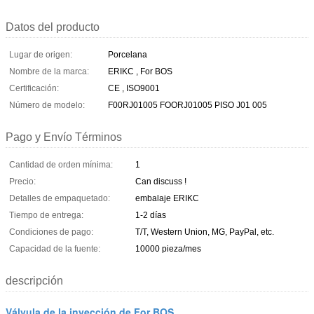
Datos del producto
Lugar de origen:
Porcelana
Nombre de la marca:
ERIKC , For BOS
Certificación:
CE , ISO9001
Número de modelo:
F00RJ01005 FOORJ01005 PISO J01 005
Pago y Envío Términos
Cantidad de orden mínima:
1
Precio:
Can discuss !
Detalles de empaquetado:
embalaje ERIKC
Tiempo de entrega:
1-2 días
Condiciones de pago:
T/T, Western Union, MG, PayPal, etc.
Capacidad de la fuente:
10000 pieza/mes
descripción
Válvula de la inyección de For BOS