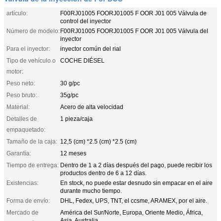
artículo:
F00RJ01005 FOORJ01005 F OOR J01 005 Válvula de
control del inyector
Número de modelo:
F00RJ01005 FOORJ01005 F OOR J01 005 Válvula del
inyector
Para el inyector:
inyector común del rial
Tipo de vehículo o
COCHE DIÉSEL
motor:
Peso neto:
30 g/pc
Peso bruto:
35g/pc
Material:
Acero de alta velocidad
Detalles de
1 pieza/caja
empaquetado:
Tamaño de la caja:
12,5 (cm) *2.5 (cm) *2.5 (cm)
Garantía:
12 meses
Tiempo de entrega:
Dentro de 1 a 2 días después del pago, puede recibir los
productos dentro de 6 a 12 días.
Existencias:
En stock, no puede estar desnudo sin empacar en el aire
durante mucho tiempo.
Forma de envío:
DHL, Fedex, UPS, TNT, el ccsme, ARAMEX, por el aire.
Mercado de
América del Sur/Norte, Europa, Oriente Medio, África,
Asia, Australia.