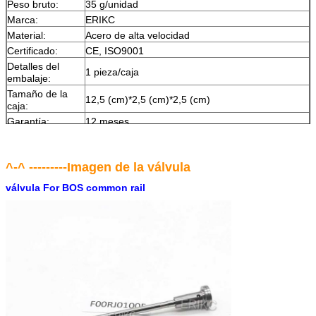
Peso bruto:
35 g/unidad
Marca:
ERIKC
Material:
Acero de alta velocidad
Certificado:
CE, ISO9001
Detalles del
1 pieza/caja
embalaje:
Tamaño de la
12,5 (cm)*2,5 (cm)*2,5 (cm)
caja:
Garantía:
12 meses
Tiempo de
Dentro de 1-2 días después del pago, puede
entrega:
recibir los productos dentro de 6-12 días.
En stock, no se puede dejar al descubierto sin
^-^ ---------Imagen de la válvula
Stock:
embalaje en el aire durante mucho tiempo.
válvula For BOS common rail
Forma de envío:
DHL, FedEx, UPS, TNT, EMS, ARAMEX, por aire.
Condiciones de
T/T, Western Union, MG, PayPal, Ect.
pago:
Mercado de
América del Sur/Norte, Europa, Medio Oriente,
exportación
África, Asia, Australia.
actual: