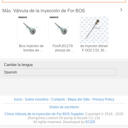
Válvula de la inyección de For BOS
Más
e control
para New Holland
ERIKC
Válvula de control
Válvul
esión
Bico inyector de
FooRJ01278
de inyector diésel
inyector d
01692
bomba de
piezas de
F OOZ C01 306
de auto
01 692
combustible
calibración de
Euor5
F00RJ0
e control
eléctrica 0 445
bomba de riel
FOOZC01306
válvula de
or diésel
120 075 válvula
común válvula
bomba de
diésel F 
Cambie la lengua
01 692
For BOS FooR
F00R J01 278
combustible de
130 F o
or BOS
J01 278, válvula
componente,
alta presión FOOZ
130 para
Spanish
20224
de piezas de
válvula de
C01 306 para
For 
camión
inyector de
0445110441
044512
F00RJ01278
combustible FooR
J01 278
Inicio
|
Sobre nosotros
|
Contacto
|
Mapa del Sitio
|
Privacy Policy
Visión de escritorio
China Válvula de la inyección de For BOS Supplier.
Copyright © 2016 - 2026
Zhengzhou Liseron Oil pump & Nozzle Co.,Ltd.
All rights reserved. Developed by
ECER