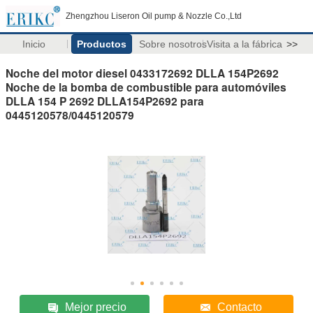
Zhengzhou Liseron Oil pump & Nozzle Co.,Ltd
Inicio
Productos
Sobre nosotros
Visita a la fábrica
>>
Noche del motor diesel 0433172692 DLLA 154P2692
Noche de la bomba de combustible para automóviles
DLLA 154 P 2692 DLLA154P2692 para
0445120578/0445120579
Mejor precio
Contacto