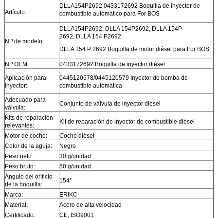
DLLA154P2692 0433172692 Boquilla de inyector de
Artículo:
combustible automático para For BOS
DLLA154P2692, DLLA 154P2692, DLLA 154P
2692, DLLA 154 P2692,
N.º de modelo:
DLLA 154 P 2692 Boquilla de motor diésel para For BOS
N.º OEM:
0433172692 Boquilla de inyector diésel
Aplicación para
0445120578/0445120579 Inyector de bomba de
inyector:
combustible automática
Adecuado para
Conjunto de válvula de inyector diésel
válvula:
Kits de reparación
Kit de reparación de inyector de combustible diésel
relevantes:
Motor de coche:
Coche diésel
Color de la aguja:
Negro
Peso neto:
30 g/unidad
Peso bruto:
50 g/unidad
Ángulo del orificio
154°
de la boquilla:
Marca:
ERIKC
Material:
Acero de alta velocidad
Certificado:
CE, ISO9001