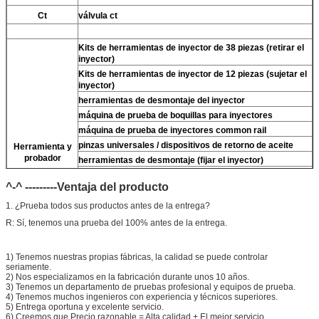
Ct
válvula ct
Kits de herramientas de inyector de 38 piezas (retirar el
inyector)
Kits de herramientas de inyector de 12 piezas (sujetar el
inyector)
herramientas de desmontaje del inyector
máquina de prueba de boquillas para inyectores
máquina de prueba de inyectores common rail
pinzas universales / dispositivos de retorno de aceite
Herramienta y
probador
herramientas de desmontaje (fijar el inyector)
Para
llaves de tres mordazas denso (retirar
Para
válvula
^-^ ---------Ventaja del producto
denso)
limpiador ultrasónico (limpiar la suciedad del inyector)
1. ¿Prueba todos sus productos antes de la entrega?
micrómetro
R: Sí, tenemos una prueba del 100% antes de la entrega.
Kits de prueba multifunción de inyectores CR
banco de prueba de inyectores common rail (
Para
For
1) Tenemos nuestras propias fábricas, la calidad se puede controlar
BOS/Para denso/Para For Delp/ Para ct piezo)
seriamente.
2) Nos especializamos en la fabricación durante unos 10 años.
3) Tenemos un departamento de pruebas profesional y equipos de prueba.
4) Tenemos muchos ingenieros con experiencia y técnicos superiores.
5) Entrega oportuna y excelente servicio.
6) Creemos que Precio razonable = Alta calidad + El mejor servicio.