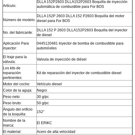
DLLA 152P2603 DLLA152P2603 Boquilla de inyección
Artículo:
automática de combustible para For BOS
DLLA 152P 2603 DLLA 152 P2603 Boquilla del motor
Número de modelo:
diesel para For BOS
DLLA 152 P 2603 DLLA152P2603 Boquilla del inyector
No. del fabricante:
de diesel
Aplicación Para
0445120481 Inyector de bomba de combustible para
inyector:
automóviles
El traje para la
Valvula de inyección de diésel
válvula:
Los kits de
reparación
Kit de reparación del inyector de combustible diesel
pertinentes:
Motor del coche:
Vehículo diesel
Color de la aguja:
Negro
Peso neto:
30 g/pc
Peso bruto:
50 g/pc
Ángulo del orificio
152°
de la boquilla:
Nombre de la
El ERIKC
marca:
El material:
Acero de alta velocidad