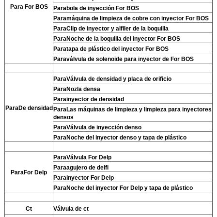
Para For BOS
Para
bola de inyección For BOS
Para
máquina de limpieza de cobre con inyector For BOS
Para
Clip de inyector y alfiler de la boquilla
Para
Noche de la boquilla del inyector For BOS
Para
tapa de plástico del inyector For BOS
Para
válvula de solenoide para inyector de For BOS
Para
Válvula de densidad y placa de orificio
Para
Nozla densa
Para
inyector de densidad
Para
De densidad
Para
Las máquinas de limpieza y limpieza para inyectores
densos
Para
Válvula de inyección denso
Para
Noche del inyector denso y tapa de plástico
Para
Válvula For Delp
Para
agujero de delfi
Para
For Delp
Para
inyector For Delp
Para
Noche del inyector For Delp y tapa de plástico
Ct
Válvula de ct