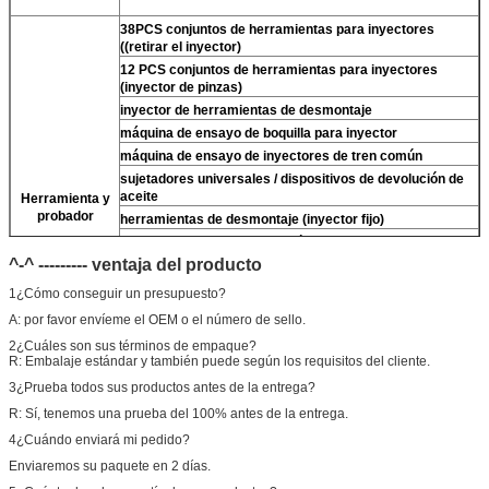
38PCS conjuntos de herramientas para inyectores
((retirar el inyector)
12 PCS conjuntos de herramientas para inyectores
(inyector de pinzas)
inyector de herramientas de desmontaje
máquina de ensayo de boquilla para inyector
máquina de ensayo de inyectores de tren común
sujetadores universales / dispositivos de devolución de
aceite
Herramienta y
probador
herramientas de desmontaje (inyector fijo)
Para
Las llaves de tres mandíbulas densas
(quitar)
Para
Válvula de densidad)
^-^ --------- ventaja del producto
limpiador ultrasónico (limpiar la suciedad del inyector)
1¿Cómo conseguir un presupuesto?
el micrómetro
A: por favor envíeme el OEM o el número de sello.
Los kits de ensayo multifunción para inyectores CR
2¿Cuáles son sus términos de empaque?
banco de ensayo de inyectores de ferrocarril común
R: Embalaje estándar y también puede según los requisitos del cliente.
(
Para
For BOS/para el denso/para el For Delp/para el
piezo)
3¿Prueba todos sus productos antes de la entrega?
R: Sí, tenemos una prueba del 100% antes de la entrega.
4¿Cuándo enviará mi pedido?
Enviaremos su paquete en 2 días.