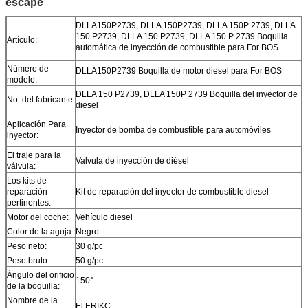
escape
DLLA150P2739, DLLA 150P2739, DLLA 150P 2739, DLLA
150 P2739, DLLA 150 P2739, DLLA 150 P 2739 Boquilla
Artículo:
automática de inyección de combustible para For BOS
Número de
DLLA150P2739 Boquilla de motor diesel para For BOS
modelo:
DLLA 150 P2739, DLLA 150P 2739 Boquilla del inyector de
No. del fabricante:
diesel
Aplicación Para
Inyector de bomba de combustible para automóviles
inyector:
El traje para la
Valvula de inyección de diésel
válvula:
Los kits de
reparación
Kit de reparación del inyector de combustible diesel
pertinentes:
Motor del coche:
Vehículo diesel
Color de la aguja:
Negro
Peso neto:
30 g/pc
Peso bruto:
50 g/pc
Ángulo del orificio
150°
de la boquilla:
Nombre de la
El ERIKC