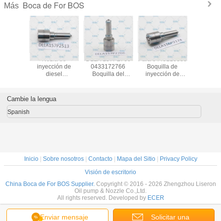
Boca de For BOS
Más
 DSLA
Nozla de
DLLA 157P2766
Para 0445110385
Boquill
70 C.
inyección de
0433172766
Boquilla de
inyecto
lla de
diesel
Boquilla del
inyección de
bomba de
para riel
DLLA157P2513
inyector de
diesel
ERIKC 
3P970,
DLLA 157 P 2513
combustible DLLA
DLLA156P2174
154P 
lla de
Nozla de sistemas
157 P 2766
0433172174
DSLA154
Cambie la lengua
tor de
de pulverización
Boquilla del tren
Boquilla del motor
C. Boquill
stible
0433172513
común
de combustible
para aut
Spanish
SLA 143P
DLLA 157P2513
DLLA157P2766
DLLA 156P2174
04331753
para
para 0445110737
para 0445111114
DLLA 156 P 2174
For 
20007
0445110738
044511
Inicio
|
Sobre nosotros
|
Contacto
|
Mapa del Sitio
|
Privacy Policy
Visión de escritorio
China Boca de For BOS Supplier.
Copyright © 2016 - 2026 Zhengzhou Liseron
Oil pump & Nozzle Co.,Ltd.
All rights reserved. Developed by
ECER
Enviar mensaje
Solicitar una