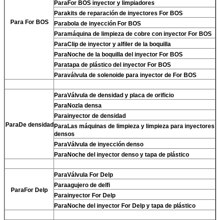
Para
For BOS inyector y limpiadores
Para
kits de reparación de inyectores For BOS
Para For BOS
Para
bola de inyección For BOS
Para
máquina de limpieza de cobre con inyector For BOS
Para
Clip de inyector y alfiler de la boquilla
Para
Noche de la boquilla del inyector For BOS
Para
tapa de plástico del inyector For BOS
Para
válvula de solenoide para inyector de For BOS
Para
Válvula de densidad y placa de orificio
Para
Nozla densa
Para
inyector de densidad
Para
De densidad
Para
Las máquinas de limpieza y limpieza para inyectores
densos
Para
Válvula de inyección denso
Para
Noche del inyector denso y tapa de plástico
Para
Válvula For Delp
Para
agujero de delfi
Para
For Delp
Para
inyector For Delp
Para
Noche del inyector For Delp y tapa de plástico