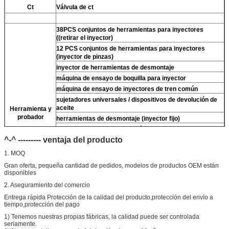
Ct
Válvula de ct
38PCS conjuntos de herramientas para inyectores
((retirar el inyector)
12 PCS conjuntos de herramientas para inyectores
(inyector de pinzas)
inyector de herramientas de desmontaje
máquina de ensayo de boquilla para inyector
máquina de ensayo de inyectores de tren común
sujetadores universales / dispositivos de devolución de
aceite
Herramienta y
probador
herramientas de desmontaje (inyector fijo)
Para
Las llaves de tres mandíbulas densas
(quitar)
Para
Válvula de densidad)
^-^ --------- ventaja del producto
limpiador ultrasónico (limpiar la suciedad del inyector)
1. MOQ
el micrómetro
Gran oferta, pequeña cantidad de pedidos, modelos de productos OEM están
Los kits de ensayo multifunción para inyectores CR
disponibles
banco de ensayo de inyectores de ferrocarril común
2. Aseguramiento del comercio
(
Para
For BOS/para el denso/para el For Delp/para el
piezo)
Entrega rápida Protección de la calidad del producto,protección del envío a
tiempo,protección del pago
1) Tenemos nuestras propias fábricas, la calidad puede ser controlada
seriamente.