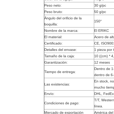
Peso neto:
30 g/pc
Peso bruto:
50 g/pc
Ángulo del orificio de la
150°
boquilla:
Nombre de la marca:
El ERIKC
El material:
Acero de alt
Certificado:
CE, ISO9001
Detalles del envase:
1 pieza por 
Tamaño de la caja:
10 ((cm) * 4
Garantización:
12 meses
Dentro de 1-
Tiempo de entrega:
dentro de 6-
En stock, n
Las existencias:
mucho tiem
Envío:
DHL, FedEx,
T/T, Wester
Condiciones de pago:
línea.
Mercado de exportación
América del 