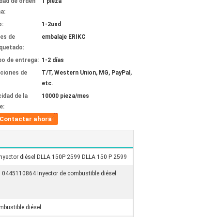
dad de orden
1 pieza
a:
o:
1-2usd
les de
embalaje ERIKC
quetado:
o de entrega:
1-2 días
ciones de
T/T, Western Union, MG, PayPal,
etc.
idad de la
10000 pieza/mes
e:
Contactar ahora
inyector diésel DLLA 150P 2599 DLLA 150 P 2599
0445110864 Inyector de combustible diésel
bustible diésel