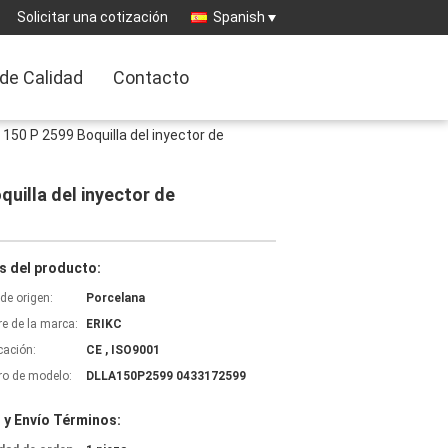
Solicitar una cotización
Spanish
 de Calidad
Contacto
0 P 2599 Boquilla del inyector de
illa del inyector de
s del producto:
de origen:
Porcelana
e de la marca:
ERIKC
icación:
CE , ISO9001
o de modelo:
DLLA150P2599 0433172599
 y Envío Términos: