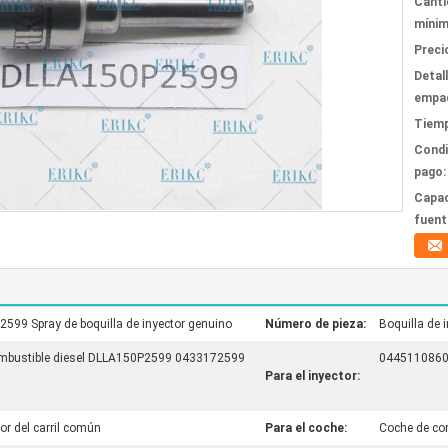
Canti
mínim
Preci
Detal
empa
Tiemp
Condi
pago:
Capac
fuent
99 Spray de boquilla de inyector genuino
Número de pieza:
Boquilla de 
combustible diesel DLLA150P2599 0433172599
0445110860 
Para el inyector:
tor del carril común
Para el coche:
Coche de com