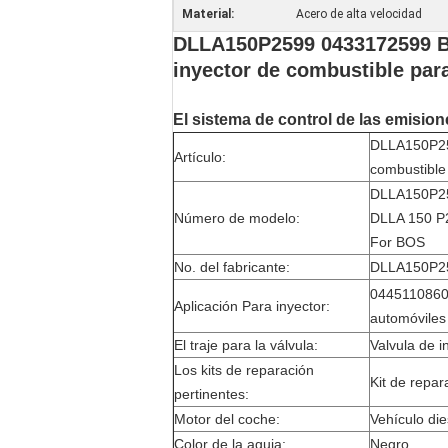
Material:
Acero de alta velocidad
DLLA150P2599 0433172599 Bo
inyector de combustible par
El sistema de control de las emisio
DLLA150P259
Artículo:
combustible
DLLA150P25
Número de modelo:
DLLA 150 P2
For BOS
No. del fabricante:
DLLA150P259
0445110860 
Aplicación Para inyector:
automóviles
El traje para la válvula:
Valvula de i
Los kits de reparación
Kit de repar
pertinentes:
Motor del coche:
Vehículo die
Color de la aguja:
Negro