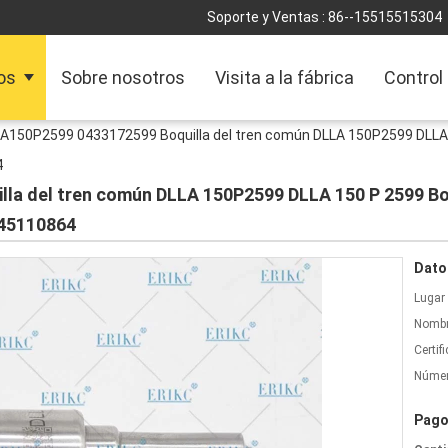
Soporte y Ventas :
86--15515515304
os
Sobre nosotros
Visita a la fábrica
Control
A150P2599 0433172599 Boquilla del tren común DLLA 150P2599 DLLA 15
4
a del tren común DLLA 150P2599 DLLA 150 P 2599 Boqu
445110864
Dato
Lugar 
Nombr
Certif
Númer
Pago