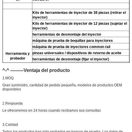
Kits de herramientas de inyector de 38 piezas (retirar el
inyector)
Kits de herramientas de inyector de 12 piezas (sujetar el
inyector)
herramientas de desmontaje del inyector
máquina de prueba de boquillas para inyectores
máquina de prueba de inyectores common rail
pinzas universales / dispositivos de retorno de aceite
Herramienta y
probador
herramientas de desmontaje (fijar el inyector)
Para
llaves de tres mordazas denso (retirar
Para
válvula
^-^ ---------Ventaja del producto
denso)
limpiador ultrasónico (limpiar la suciedad del inyector)
1.MOQ
micrómetro
Gran suministro, cantidad de pedido pequeña, modelos de productos OEM
Kits de prueba multifunción de inyectores CR
disponibles
banco de pruebas de inyectores common rail (
Para
For
BOS/Para denso/Para For Delp/Para ct piezo)
2.Respuesta
Le ofreceremos en 24 horas cuando recibamos sus consultas
3.Calidad
Todos los productos han sido probados en bancos de prueba. Los datos de