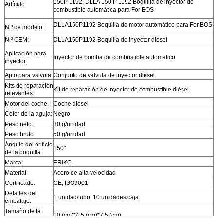
150P 1192, DLLA 150 P 1192 Boquilla de inyector de
Artículo:
combustible automática para For BOS
DLLA150P1192 Boquilla de motor automático para For BOS
N.º de modelo:
N.º OEM:
DLLA150P1192 Boquilla de inyector diésel
Aplicación para
Inyector de bomba de combustible automático
inyector:
Apto para válvula:
Conjunto de válvula de inyector diésel
Kits de reparación
Kit de reparación de inyector de combustible diésel
relevantes:
Motor del coche:
Coche diésel
Color de la aguja:
Negro
Peso neto:
30 g/unidad
Peso bruto:
50 g/unidad
Ángulo del orificio
150°
de la boquilla:
Marca:
ERIKC
Material:
Acero de alta velocidad
Certificado:
CE, ISO9001
Detalles del
1 unidad/tubo, 10 unidades/caja
embalaje:
Tamaño de la
10 (cm)*4,5 (cm)*7,5 (cm)