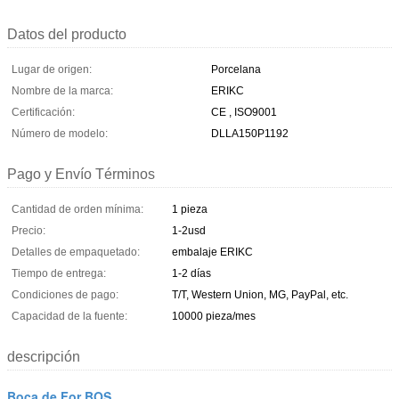
Datos del producto
Lugar de origen:
Porcelana
Nombre de la marca:
ERIKC
Certificación:
CE , ISO9001
Número de modelo:
DLLA150P1192
Pago y Envío Términos
Cantidad de orden mínima:
1 pieza
Precio:
1-2usd
Detalles de empaquetado:
embalaje ERIKC
Tiempo de entrega:
1-2 días
Condiciones de pago:
T/T, Western Union, MG, PayPal, etc.
Capacidad de la fuente:
10000 pieza/mes
descripción
Boca de For BOS