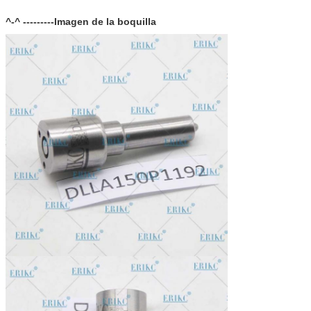
caja:
Garantía:
12 meses
^-^ ---------Imagen de la boquilla
Tiempo de
En un plazo de 1-2 días después del pago, puede obtener
entrega:
los productos en un plazo de 6-12 días.
En stock, no se puede dejar al descubierto sin embalaje en
Existencias:
el aire durante mucho tiempo.
Forma de envío:
DHL, FedEx, UPS, TNT, EMS, ARAMEX, por aire.
Condiciones de
T/T, Western Union, MG, PayPal, Ect.
pago:
Mercado de
Sudamérica/Norteamérica, Europa, Oriente Medio, África,
exportación
Asia, Australia.
actual: