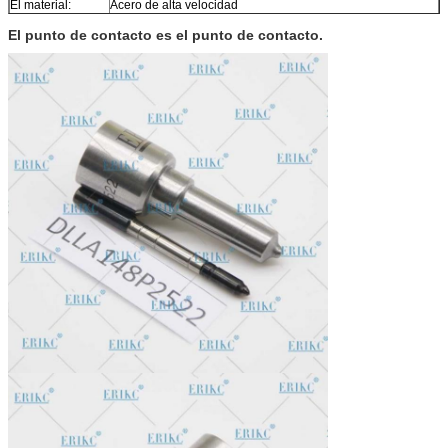
El material:
Acero de alta velocidad
Certificado:
CE, ISO9001 y otras normas
El punto de contacto es el punto de contacto.
Detalles del
1 pieza por tubo, 10 piezas por caja
envase:
Tamaño de la
10 ((cm) * 4,5 ((cm) * 7,5 ((cm)
caja:
Garantización:
12 meses
Tiempo de
Dentro de 1-2 días después del pago, puede recibir los
entrega:
productos dentro de 6-12 días.
En stock, no se puede estar desnudo sin embalaje en el aire
Las existencias:
durante mucho tiempo.
Envío:
DHL, FedEx, UPS, TNT, EMS, ARAMEX, por vía aérea.
Condiciones de
T/T, Western Union, MG, PayPal, Ect. También se puede
pago:
comprar en línea.
Mercado de
América del Sur y del Norte, Europa, Oriente Medio, África,
exportación
Asia y Australia.
actual: