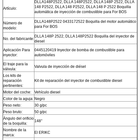
DLLA148P2522, DLLA 148P2522, DLLA 148P 2522, DLLA
148 P2522, DLLA 148 P2522, DLLA 148 P 2522 Boquilla
Artículo:
automática de inyección de combustible para For BOS
DLLA148P2522 0433172522 Boquilla del motor automático
Número de
para For BOS
modelo:
DLLA 148P 2522, DLLA 148P2522 Boquilla del inyector de
No. del fabricante:
diesel
Aplicación Para
0445120419 Inyector de bomba de combustible para
inyector:
automóviles
El traje para la
Valvula de inyección de diésel
válvula:
Los kits de
reparación
Kit de reparación del inyector de combustible diesel
pertinentes:
Motor del coche:
Vehículo diesel
Color de la aguja:
Negro
Peso neto:
30 g/pc
Peso bruto:
50 g/pc
Ángulo del orificio
148°
de la boquilla:
Nombre de la
El ERIKC
marca: