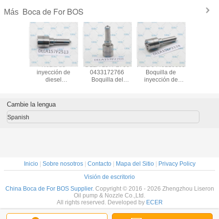
Boca de For BOS
Más
 DSLA
Nozla de
DLLA 157P2766
Para 0445110385
Boquill
70 C.
inyección de
0433172766
Boquilla de
inyecto
lla de
diesel
Boquilla del
inyección de
bomba de
para riel
DLLA157P2513
inyector de
diesel
ERIKC 
3P970,
DLLA 157 P 2513
combustible DLLA
DLLA156P2174
154P 
lla de
Nozla de sistemas
157 P 2766
0433172174
DSLA154
Cambie la lengua
tor de
de pulverización
Boquilla del tren
Boquilla del motor
C. Boquill
stible
0433172513
común
de combustible
para aut
Spanish
SLA 143P
DLLA 157P2513
DLLA157P2766
DLLA 156P2174
04331753
para
para 0445110737
para 0445111114
DLLA 156 P 2174
For 
20007
0445110738
044511
Inicio
|
Sobre nosotros
|
Contacto
|
Mapa del Sitio
|
Privacy Policy
Visión de escritorio
China Boca de For BOS Supplier.
Copyright © 2016 - 2026 Zhengzhou Liseron
Oil pump & Nozzle Co.,Ltd.
All rights reserved. Developed by
ECER