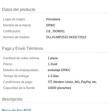
Datos del producto
Lugar de origen:
Porcelana
Nombre de la marca:
ERIKC
Certificación:
CE , ISO9001
Número de modelo:
DLLA148P2522 0433172522
Pago y Envío Términos
Cantidad de orden mínima:
1 pieza
Precio:
1-2usd
Detalles de empaquetado:
embalaje ERIKC
Tiempo de entrega:
1-2 días
Condiciones de pago:
T/T, Western Union, MG, PayPal, etc.
Capacidad de la fuente:
10000 pieza/mes
descripción
Boca de For BOS