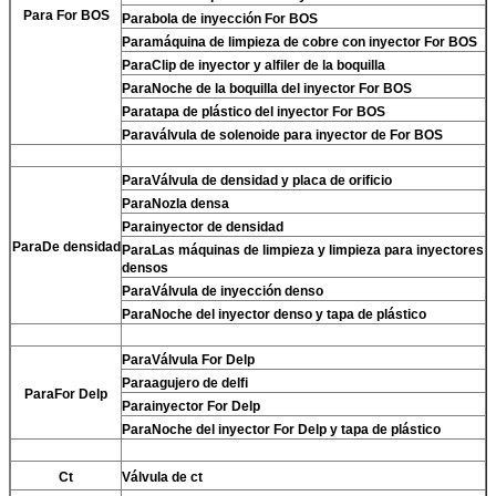
Para For BOS
Para
bola de inyección For BOS
Para
máquina de limpieza de cobre con inyector For BOS
Para
Clip de inyector y alfiler de la boquilla
Para
Noche de la boquilla del inyector For BOS
Para
tapa de plástico del inyector For BOS
Para
válvula de solenoide para inyector de For BOS
Para
Válvula de densidad y placa de orificio
Para
Nozla densa
Para
inyector de densidad
Para
De densidad
Para
Las máquinas de limpieza y limpieza para inyectores
densos
Para
Válvula de inyección denso
Para
Noche del inyector denso y tapa de plástico
Para
Válvula For Delp
Para
agujero de delfi
Para
For Delp
Para
inyector For Delp
Para
Noche del inyector For Delp y tapa de plástico
Ct
Válvula de ct