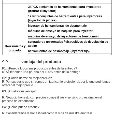
38PCS conjuntos de herramientas para inyectores
((retirar el inyector)
12 PCS conjuntos de herramientas para inyectores
(inyector de pinzas)
inyector de herramientas de desmontaje
máquina de ensayo de boquilla para inyector
máquina de ensayo de inyectores de tren común
sujetadores universales / dispositivos de devolución de
aceite
Herramienta y
probador
herramientas de desmontaje (inyector fijo)
Para
Las llaves de tres mandíbulas densas
(quitar)
Para
Válvula de densidad)
^-^ --------- ventaja del producto
limpiador ultrasónico (limpiar la suciedad del inyector)
P1: ¿Prueba todos sus productos antes de la entrega?
el micrómetro
R: Sí, tenemos una prueba del 100% antes de la entrega.
Los kits de ensayo multifunción para inyectores CR
P2: ¿Podría darme su mejor precio?
R: Por supuesto que sí, somos un fabricante profesional, por lo que podríamos
banco de ensayo de inyectores de ferrocarril común
ofrecer el mejor precio.
(
Para
For BOS/para el denso/para el For Delp/para el
piezo)
P3: ¿Cuál es su ventaja?
R: Negocio honesto con precios competitivos y servicio profesional en el
proceso de exportación.
P4: ¿Cómo puedo creerle?
R: Consideramos la honestidad como la vida de nuestra empresa.