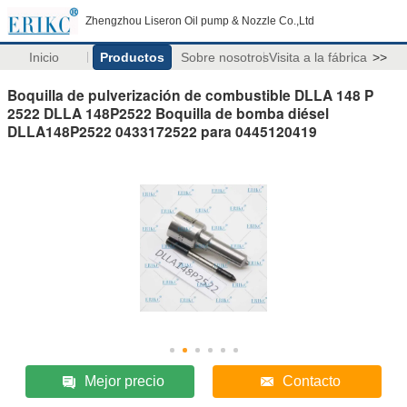
Zhengzhou Liseron Oil pump & Nozzle Co.,Ltd
Inicio
Productos
Sobre nosotros
Visita a la fábrica
>>
Boquilla de pulverización de combustible DLLA 148 P
2522 DLLA 148P2522 Boquilla de bomba diésel
DLLA148P2522 0433172522 para 0445120419
Mejor precio
Contacto