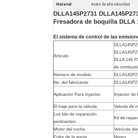
Material:
Acero de alta velocidad
DLLA145P2731 DLLA145P2731
Fresadora de boquilla DLLA 
El sistema de control de las emisio
DLLA145P27
DLLA145P2
Artículo:
DLLA 145 P2
de combusti
Número de modelo:
DLLA145P273
No. del fabricante:
DLLA145P273
Aplicación Para inyector:
Inyector de
El traje para la válvula:
Valvula de i
Los kits de reparación
Kit de repar
pertinentes:
Motor del coche:
Vehículo die
Color de la aguja:
Negro