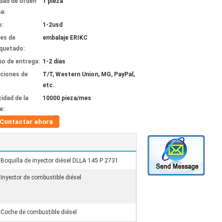
dad de orden
1 pieza
a:
o:
1-2usd
les de
embalaje ERIKC
quetado:
o de entrega:
1-2 días
ciones de
T/T, Western Union, MG, PayPal,
etc.
idad de la
10000 pieza/mes
e:
Contactar ahora
Boquilla de inyector diésel DLLA 145 P 2731
Inyector de combustible diésel
Coche de combustible diésel