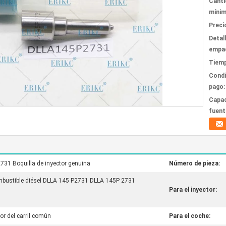
Canti
mínim
Preci
Detal
empa
Tiemp
Condi
pago:
Capac
fuent
1 Boquilla de inyector genuina
Número de pieza:
ombustible diésel DLLA 145 P2731 DLLA 145P 2731
Para el inyector:
tor del carril común
Para el coche: