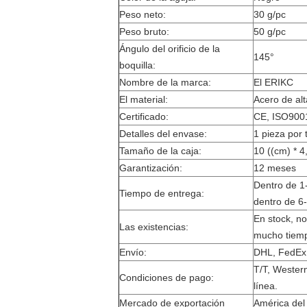
Peso neto:
30 g/pc
Peso bruto:
50 g/pc
Ángulo del orificio de la
145°
boquilla:
Nombre de la marca:
El ERIKC
El material:
Acero de alt
Certificado:
CE, ISO9001
Detalles del envase:
1 pieza por 
Tamaño de la caja:
10 ((cm) * 4
Garantización:
12 meses
Dentro de 1-
Tiempo de entrega:
dentro de 6-
En stock, n
Las existencias:
mucho tiem
Envío:
DHL, FedEx,
T/T, Wester
Condiciones de pago:
línea.
Mercado de exportación
América del 