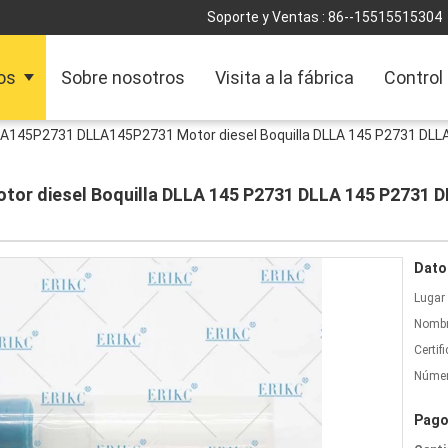
Soporte y Ventas :
86--15515515304
os
Sobre nosotros
Visita a la fábrica
Control
A145P2731 DLLA145P2731 Motor diesel Boquilla DLLA 145 P2731 DLLA
r diesel Boquilla DLLA 145 P2731 DLLA 145 P2731 D
Dato
Lugar 
Nombr
Certif
Númer
Pago