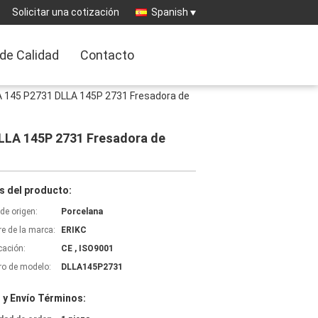
Solicitar una cotización
Spanish
 de Calidad
Contacto
 145 P2731 DLLA 145P 2731 Fresadora de
LLA 145P 2731 Fresadora de
s del producto:
de origen:
Porcelana
e de la marca:
ERIKC
icación:
CE , ISO9001
o de modelo:
DLLA145P2731
 y Envío Términos: