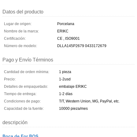
Datos del producto
Lugar de origen:
Porcelana
Nombre de la marca:
ERIKC
Certificación:
CE , ISO9001
Número de modelo:
DLLA145P2679 0433172679
Pago y Envío Términos
Cantidad de orden mínima:
1 pieza
Precio:
1-2usd
Detalles de empaquetado:
embalaje ERIKC
Tiempo de entrega:
1-2 días
Condiciones de pago:
T/T, Western Union, MG, PayPal, etc.
Capacidad de la fuente:
10000 pieza/mes
descripción
Boca de For BOS