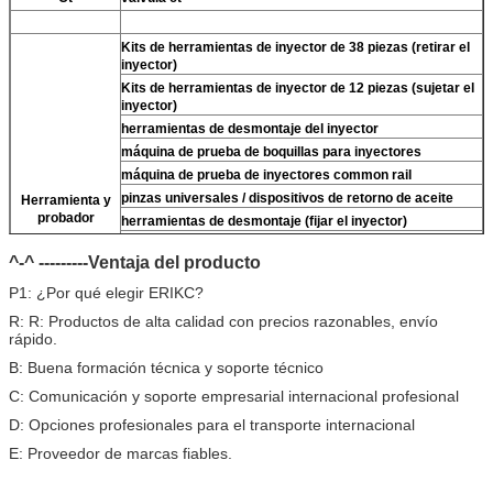
Kits de herramientas de inyector de 38 piezas (retirar el
inyector)
Kits de herramientas de inyector de 12 piezas (sujetar el
inyector)
herramientas de desmontaje del inyector
máquina de prueba de boquillas para inyectores
máquina de prueba de inyectores common rail
pinzas universales / dispositivos de retorno de aceite
Herramienta y
probador
herramientas de desmontaje (fijar el inyector)
Para
llaves de tres mordazas denso (retirar
Para
válvula
^-^ ---------Ventaja del producto
denso)
limpiador ultrasónico (limpiar la suciedad del inyector)
P1: ¿Por qué elegir ERIKC?
micrómetro
R: R: Productos de alta calidad con precios razonables, envío
Kits de prueba multifunción de inyectores CR
rápido.
banco de pruebas de inyectores common rail (
Para
For
B: Buena formación técnica y soporte técnico
BOS/Para denso/Para For Delp/Para ct piezo)
C: Comunicación y soporte empresarial internacional profesional
D: Opciones profesionales para el transporte internacional
E: Proveedor de marcas fiables.