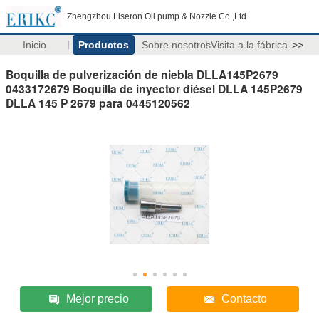
Zhengzhou Liseron Oil pump & Nozzle Co.,Ltd
Inicio
Productos
Sobre nosotros
Visita a la fábrica
>>
Boquilla de pulverización de niebla DLLA145P2679
0433172679 Boquilla de inyector diésel DLLA 145P2679
DLLA 145 P 2679 para 0445120562
Mejor precio
Contacto