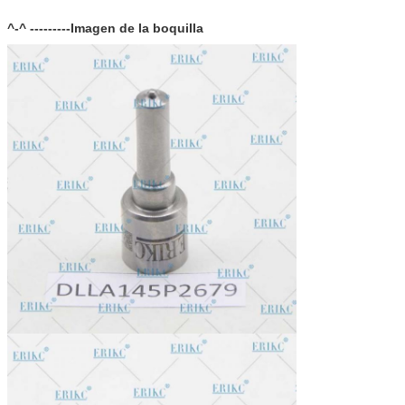
embalaje:
Tamaño de la
^-^ ---------Imagen de la boquilla
10 (cm)*4,5 (cm)*7,5 (cm)
caja:
Garantía:
12 meses
Tiempo de
Dentro de 1-2 días después del pago, puede obtener los
entrega:
productos dentro de 6-12 días.
En stock, no se puede dejar al descubierto sin embalaje en
Existencias:
el aire durante mucho tiempo.
Forma de envío:
DHL, FedEx, UPS, TNT, EMS, ARAMEX, por aire.
Condiciones de
T/T, Western Union, MG, PayPal, Ect.
pago:
Mercado de
Sudamérica/Norteamérica, Europa, Oriente Medio, África,
exportación
Asia, Australia.
actual: