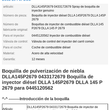
artículo:
DLLA145P2679 0433172679 Spray de boquilla de
inyector genuino
Número de pieza:
Boquilla de inyector diésel DLLA 145P2679 DLLA 145P
2679
Número de
Boquillas de inyector de combustible diésel DLLA 145
P2679 DLLA 145 P 2679
fabricante original:
Para el inyector:
0445120562 Inyector de combustible diésel
Válvula de control:
Válvula de control del inyector del carril común
Para el coche:
Coche de combustible diésel
Material:
Acero de alta velocidad
Garantía:
12 meses
Boquilla de pulverización de niebla
DLLA145P2679 0433172679 Boquilla de
inyector diésel DLLA 145P2679 DLLA 145 P
2679 para 0445120562
^-^ ---------Introducción de la boquilla
DLLA145P2679 0433172679 Boquilla de inyector de
Artículo: