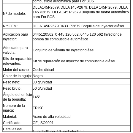
combustible automática para For BOS
DLLA145P2679, DLLA 145P2679, DLLA 145P 2679, DLLA
145 P2679, DLLA 145 P 2679 Boquilla de motor automático
Nº de modelo:
para For BOS
N.º OEM:
DLLA145P2679 0433172679 Boquilla de inyector diésel
Aplicación para
0445120562, 0 445 120 562, 0445 120 562 Inyector de
inyector:
bomba de combustible automático
Adecuado para
Conjunto de válvula de inyector diésel
válvula:
Kits de reparación
Kit de reparación de inyector de combustible diésel
relevantes:
Motor del coche:
Coche diésel
Color de la aguja:
Negro
Peso neto:
30 g/unidad
Peso bruto:
50 g/unidad
Ángulo del orificio
145°
de la boquilla:
Nombre de la
ERIKC
marca:
Material:
Acero de alta velocidad
Certificado:
CE, ISO9001
Detalles del
1 unidad/tubo, 10 unidades/caja