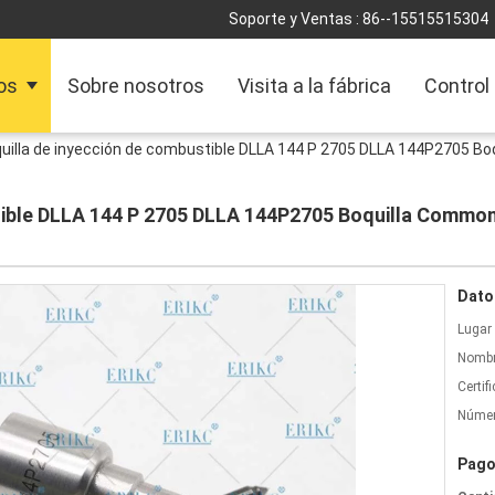
Soporte y Ventas :
86--15515515304
os
Sobre nosotros
Visita a la fábrica
Control
uilla de inyección de combustible DLLA 144 P 2705 DLLA 144P2705 B
1
stible DLLA 144 P 2705 DLLA 144P2705 Boquilla Comm
Dato
Lugar 
Nombr
Certif
Númer
Pago