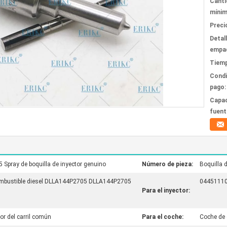
Canti
mínim
Preci
Detal
empa
Tiemp
Condi
pago:
Capac
fuent
pray de boquilla de inyector genuino
Número de pieza:
Boquilla 
 combustible diesel DLLA144P2705 DLLA144P2705
044511104
Para el inyector:
tor del carril común
Para el coche:
Coche de 