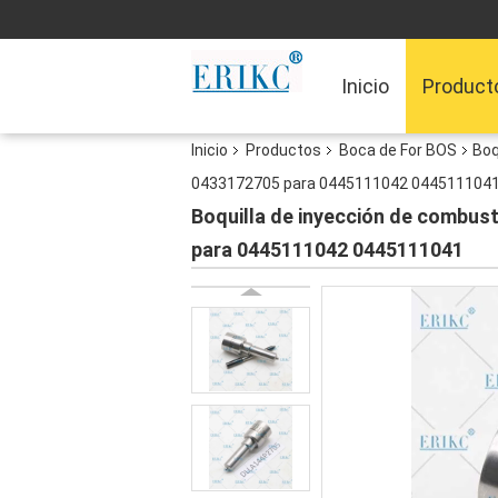
Inicio
Product
Inicio
Productos
Boca de For BOS
Boq
0433172705 para 0445111042 044511104
Boquilla de inyección de combu
para 0445111042 0445111041