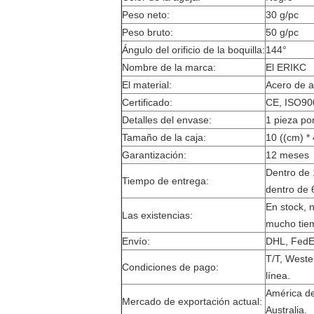
Peso neto:
30 g/pc
Peso bruto:
50 g/pc
Ángulo del orificio de la boquilla:
144°
Nombre de la marca:
El ERIKC
El material:
Acero de a
Certificado:
CE, ISO90
Detalles del envase:
1 pieza po
Tamaño de la caja:
10 ((cm) * 
Garantización:
12 meses
Dentro de 
Tiempo de entrega:
dentro de 
En stock, 
Las existencias:
mucho tie
Envío:
DHL, FedE
T/T, Weste
Condiciones de pago:
línea.
América de
Mercado de exportación actual:
Australia.