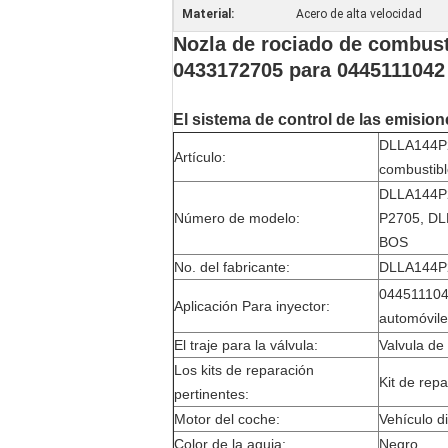
Material:
Acero de alta velocidad
Nozla de rociado de combus
0433172705 para 0445111042
El sistema de control de las emisio
DLLA144P2
Artículo:
combustib
DLLA144P2
Número de modelo:
P2705, DLL
BOS
No. del fabricante:
DLLA144P27
044511104
Aplicación Para inyector:
automóvil
El traje para la válvula:
Valvula de
Los kits de reparación
Kit de repa
pertinentes:
Motor del coche:
Vehículo d
Color de la aguja:
Negro