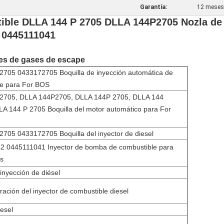
Garantía:
12 meses
tible DLLA 144 P 2705 DLLA 144P2705 Nozla d
 0445111041
nes de gases de escape
705 0433172705 Boquilla de inyección automática de
le para For BOS
705, DLLA 144P2705, DLLA 144P 2705, DLLA 144
A 144 P 2705 Boquilla del motor automático para For
05 0433172705 Boquilla del inyector de diesel
2 0445111041 Inyector de bomba de combustible para
es
 inyección de diésel
ración del inyector de combustible diesel
iesel