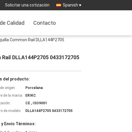
Solicitar una cotización
Spanish
 de Calidad
Contacto
oquilla Common Rail DLLA144P2705
on Rail DLLA144P2705 0433172705
s del producto:
de origen:
Porcelana
e de la marca:
ERIKC
icación:
CE , ISO9001
o de modelo:
DLLA144P2705 0433172705
 y Envío Términos: