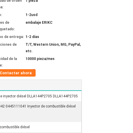
dad de orden
1 pieza
a:
o:
1-2usd
les de
embalaje ERIKC
quetado:
o de entrega:
1-2 días
ciones de
T/T, Western Union, MG, PayPal,
etc.
idad de la
10000 pieza/mes
e:
Contactar ahora
de inyector diésel DLLA144P2705 DLLA144P2705
2 0445111041 Inyector de combustible diésel
combustible diésel