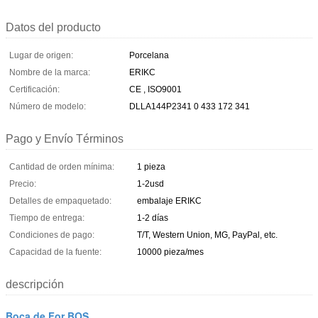
Datos del producto
Lugar de origen:
Porcelana
Nombre de la marca:
ERIKC
Certificación:
CE , ISO9001
Número de modelo:
DLLA144P2341 0 433 172 341
Pago y Envío Términos
Cantidad de orden mínima:
1 pieza
Precio:
1-2usd
Detalles de empaquetado:
embalaje ERIKC
Tiempo de entrega:
1-2 días
Condiciones de pago:
T/T, Western Union, MG, PayPal, etc.
Capacidad de la fuente:
10000 pieza/mes
descripción
Boca de For BOS