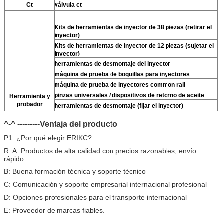
Ct
válvula ct
Kits de herramientas de inyector de 38 piezas (retirar el
inyector)
Kits de herramientas de inyector de 12 piezas (sujetar el
inyector)
herramientas de desmontaje del inyector
máquina de prueba de boquillas para inyectores
máquina de prueba de inyectores common rail
pinzas universales / dispositivos de retorno de aceite
Herramienta y
probador
herramientas de desmontaje (fijar el inyector)
Para
llaves de tres mordazas denso (retirar
Para
válvula
^-^ ---------Ventaja del producto
denso)
limpiador ultrasónico (limpiar la suciedad del inyector)
P1: ¿Por qué elegir ERIKC?
micrómetro
R: A: Productos de alta calidad con precios razonables, envío
Kits de prueba multifunción de inyectores CR
rápido.
banco de pruebas de inyectores common rail (
Para
For
B: Buena formación técnica y soporte técnico
BOS/Para denso/Para For Delp/ Para ct piezo)
C: Comunicación y soporte empresarial internacional profesional
D: Opciones profesionales para el transporte internacional
E: Proveedor de marcas fiables.