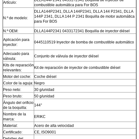
Artículo:
combustible automática para For BOS
DLLA144P2341, DLLA 144P2341, DLLA 144 P2341, DLLA
144P 2341, DLLA 144 P 2341 Boquilla de motor automática
N.º de modelo:
para For BOS
N.º OEM:
DLLA144P2341 0433172341 Boquilla de inyector diésel
Aplicación para
0445110519 Inyector de bomba de combustible automático
inyector:
Adecuado para
Conjunto de válvula de inyector diésel
válvula:
Kits de reparación
Kit de reparación de inyector de combustible diésel
relevantes:
Motor del coche:
Coche diésel
Color de la aguja:
Negro
Peso neto:
30 g/unidad
Peso bruto:
50 g/unidad
Ángulo del orificio
144°
de la boquilla:
Nombre de la
ERIKC
marca:
Material:
Acero de alta velocidad
Certificado:
CE, ISO9001
Detalles del