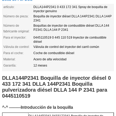
artículo:
DLLA144P2341 0 433 172 341 Spray de boquilla de
inyector genuino
Número de pieza:
Boquilla de inyector diésel DLLA 144P2341 DLLA 144P
2341
Número de
Boquillas de inyector de combustible diésel DLLA 144
P2341 DLLA 144 P 2341
fabricante original:
Para el inyector:
0445110519 0 445 110 519 Inyector de combustible
diésel
Válvula de control:
Válvula de control del inyector del carril común
Para el coche:
Coche de combustible diésel
Material:
Acero de alta velocidad
Garantía:
12 meses
DLLA144P2341 Boquilla de inyector diésel 0
433 172 341 DLLA 144P2341 Boquilla
pulverizadora diésel DLLA 144 P 2341 para
0445110519
^-^ ---------Introducción de la boquilla
DLLA144P2341 0433172341 Boquilla de inyector de