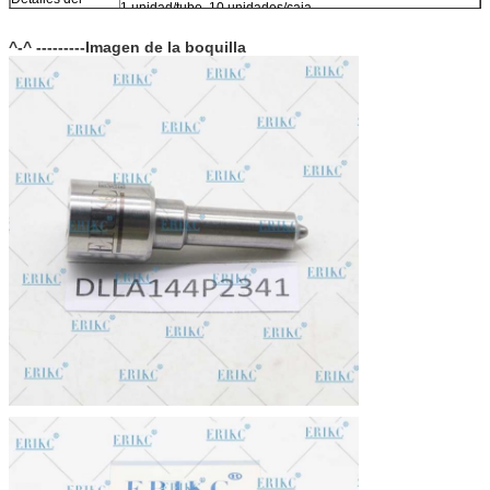
1 unidad/tubo, 10 unidades/caja
embalaje:
Tamaño de la
^-^ ---------Imagen de la boquilla
10(cm)*4.5(cm)*7.5(cm)
caja:
Garantía:
12 meses
Tiempo de
Dentro de 1-2 días después del pago, puede obtener los
entrega:
productos en un plazo de 6-12 días.
En stock, no se puede dejar al descubierto sin embalaje en
Stock:
el aire durante mucho tiempo.
Forma de envío:
DHL, FedEx, UPS, TNT, EMS, ARAMEX, por aire.
Condiciones de
T/T, Western Union, MG, PayPal, etc.
pago:
Mercado de
Sudamérica/Norteamérica, Europa, Oriente Medio, África,
exportación
Asia, Australia.
actual: