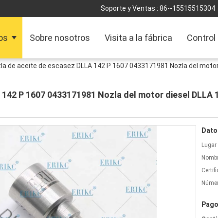
Soporte y Ventas :
86--15515515304
os
Sobre nosotros
Visita a la fábrica
Control
la de aceite de escasez DLLA 142 P 1607 0433171981 Nozla del mot
 142 P 1607 0433171981 Nozla del motor diesel DLLA
Dato
Lugar 
Nombr
Certif
Númer
Pago