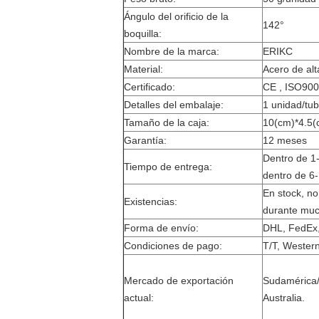
Ángulo del orificio de la
142°
boquilla:
Nombre de la marca:
ERIKC
Material:
Acero de alt
Certificado:
CE , ISO90
Detalles del embalaje:
1 unidad/tub
Tamaño de la caja:
10(cm)*4.5(
Garantía:
12 meses
Dentro de 1
Tiempo de entrega:
dentro de 6-
En stock, no
Existencias:
durante muc
Forma de envío:
DHL, FedEx,
Condiciones de pago:
T/T, Western
Mercado de exportación
Sudamérica/N
actual:
Australia.