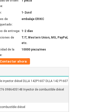
dad de orden
1 pieza
a:
o:
1-2usd
les de
embalaje ERIKC
quetado:
o de entrega:
1-2 días
ciones de
T/T, Western Union, MG, PayPal,
etc.
idad de la
10000 pieza/mes
e:
Contactar ahora
de inyector diésel DLLA 142P1607 DLLA 142 P1607
76 0986435148 Inyector de combustible diésel
combustible diésel