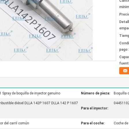
Canti
mínim
Preci
Detal
empa
Tiemp
Condi
pago:
Capac
fuent
pray de boquilla de inyector genuino
Número de pieza:
Boquilla 
ombustible diésel DLLA 142P 1607 DLLA 142 P 1607
04451102
Para el inyector:
tor del carril común
Para el coche:
Coche de 