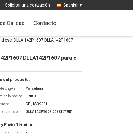
Solicitar una cotización
Spanish
 de Calidad
Contacto
or diesel DLLA 142P1607 DLLA142P1607
 142P1607 DLLA142P1607 para el
s del producto:
de origen:
Porcelana
e de la marca:
ERIKC
icación:
CE , ISO9001
o de modelo:
DLLA142P1607 0433171981
 y Envío Términos: