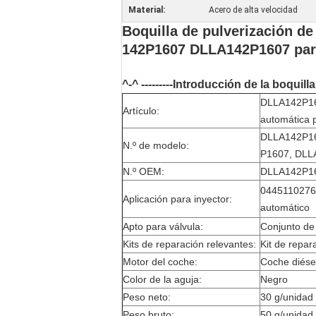
Material:
Acero de alta velocidad
Boquilla de pulverización d
142P1607 DLLA142P1607 par
^-^ ---------Introducción de la boquilla
DLLA142P160
Artículo:
automática 
DLLA142P16
N.º de modelo:
P1607, DLLA
N.º OEM:
DLLA142P160
0445110276 
Aplicación para inyector:
automático
Apto para válvula:
Conjunto de 
Kits de reparación relevantes:
Kit de repar
Motor del coche:
Coche diése
Color de la aguja:
Negro
Peso neto:
30 g/unidad
Peso bruto:
50 g/unidad