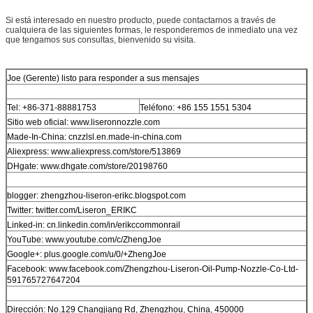
Si está interesado en nuestro producto, puede contactarnos a través de
cualquiera de las siguientes formas, le responderemos de inmediato una vez
que tengamos sus consultas, bienvenido su visita.
Joe (Gerente) listo para responder a sus mensajes
Tel: +86-371-88881753
Teléfono: +86 155 1551 5304
Sitio web oficial: www.liseronnozzle.com
Made-In-China: cnzzlsl.en.made-in-china.com
Aliexpress: www.aliexpress.com/store/513869
DHgate: www.dhgate.com/store/20198760
blogger: zhengzhou-liseron-erikc.blogspot.com
Twitter: twitter.com/Liseron_ERIKC
Linked-in: cn.linkedin.com/in/erikccommonrail
YouTube: www.youtube.com/c/ZhengJoe
Google+: plus.google.com/u/0/+ZhengJoe
Facebook: www.facebook.com/Zhengzhou-Liseron-Oil-Pump-Nozzle-Co-Ltd-
591765727647204
Dirección: No.129 Changjiang Rd, Zhengzhou, China, 450000