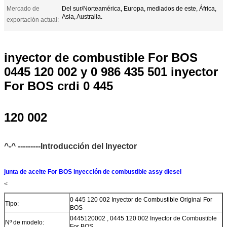
Mercado de
Del sur/Norteamérica, Europa, mediados de este, África,
Asia, Australia.
exportación actual:
inyector de combustible For BOS
0445 120 002 y 0 986 435 501 inyector
For BOS crdi 0 445
120 002
^-^ ---------Introducción del Inyector
junta de aceite For BOS inyección de combustible assy diesel
<
0 445 120 002 Inyector de Combustible Original For
Tipo:
BOS
0445120002 , 0445 120 002 Inyector de Combustible
Nº de modelo:
For BOS