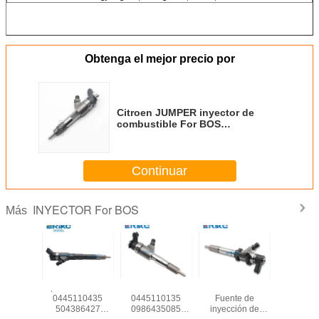
Obtenga el mejor precio por
Citroen JUMPER inyector de
combustible For BOS
Camionnette 0445 120 002 y 0
986 435 501 inyector de
combustible crdi 0 445 120 002
Continuar
INYECTOR For BOS
Más
IKC
para For IVEC
ERIKC
0445 120 073
Citroen 
aje del
0445110435
0445110135
Fuente de
inyecto
tor de
504386427
0986435085
inyección de
combustib