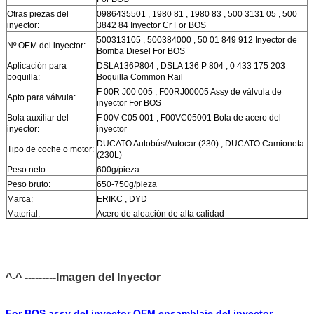
Otras piezas del
0986435501 , 1980 81 , 1980 83 , 500 3131 05 , 500
inyector:
3842 84 Inyector Cr For BOS
500313105 , 500384000 , 50 01 849 912 Inyector de
Nº OEM del inyector:
Bomba Diesel For BOS
Aplicación para
DSLA136P804 , DSLA 136 P 804 , 0 433 175 203
boquilla:
Boquilla Common Rail
F 00R J00 005 , F00RJ00005 Assy de válvula de
Apto para válvula:
inyector For BOS
Bola auxiliar del
F 00V C05 001 , F00VC05001 Bola de acero del
inyector:
inyector
DUCATO Autobús/Autocar (230) , DUCATO Camioneta
Tipo de coche o motor:
(230L)
Peso neto:
600g/pieza
Peso bruto:
650-750g/pieza
Marca:
ERIKC , DYD
Material:
Acero de aleación de alta calidad
Certificado:
CE , ISO9001
Detalles del embalaje:
Embalaje neutral , embalaje ERIKC disponible
Garantía:
12 meses
Plazo de entrega /
Dentro de 1-2 días después del pago, puede obtener
^-^ ---------Imagen del Inyector
Tiempo de entrega:
los productos dentro de 6-12 días.
En stock, no se puede dejar al descubierto sin
Stock:
embalaje en el aire durante mucho tiempo.
For BOS
assy del inyector OEM ensamblaje del inyector