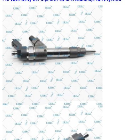
Forma de envío:
DHL, FedEx, UPS, TNT, EMS, ARAMEX, Por aire.
Condiciones de pago:
T/T, Western Union, MG, PayPal, Ect.
Mercado de
América del Sur/Norte, Europa, Medio Oriente, África,
exportación actual:
Asia, Australia.