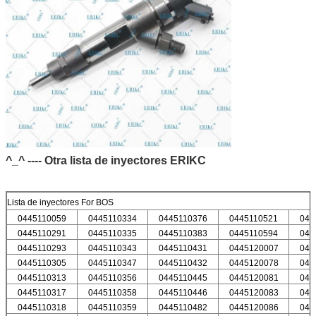
^_^ ---- Otra lista de inyectores ERIKC
Lista de inyectores For BOS
0445110059
0445110334
0445110376
0445110521
044
0445110291
0445110335
0445110383
0445110594
044
0445110293
0445110343
0445110431
0445120007
044
0445110305
0445110347
0445110432
0445120078
044
0445110313
0445110356
0445110445
0445120081
044
0445110317
0445110358
0445110446
0445120083
044
0445110318
0445110359
0445110482
0445120086
044