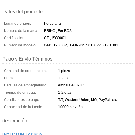
Datos del producto
Lugar de origen:
Porcelana
Nombre de la marca:
ERIKC , For BOS
Certificación:
CE , ISO9001
Número de modelo:
0445 120 002, 0 986 435 501, 0 445 120 002
Pago y Envío Términos
Cantidad de orden mínima:
1 pieza
Precio:
1-2usd
Detalles de empaquetado:
embalaje ERIKC
Tiempo de entrega:
1-2 días
Condiciones de pago:
T/T, Western Union, MG, PayPal, etc.
Capacidad de la fuente:
10000 pieza/mes
descripción
INYECTOR For BOS