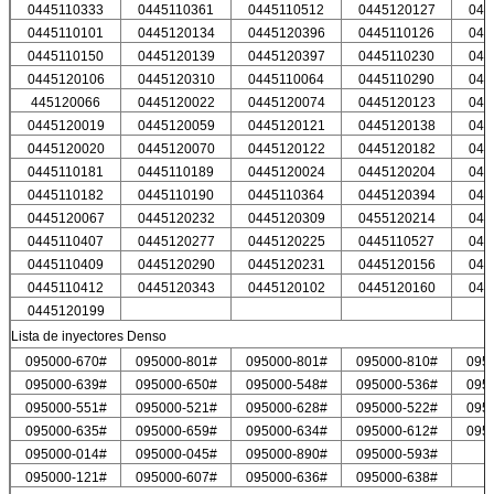
0445110333
0445110361
0445110512
0445120127
044
0445110101
0445120134
0445120396
0445110126
044
0445110150
0445120139
0445120397
0445110230
044
0445120106
0445120310
0445110064
0445110290
044
445120066
0445120022
0445120074
0445120123
044
0445120019
0445120059
0445120121
0445120138
044
0445120020
0445120070
0445120122
0445120182
044
0445110181
0445110189
0445120024
0445120204
044
0445110182
0445110190
0445110364
0445120394
044
0445120067
0445120232
0445120309
0455120214
044
0445110407
0445120277
0445120225
0445110527
044
0445110409
0445120290
0445120231
0445120156
044
0445110412
0445120343
0445120102
0445120160
044
0445120199
Lista de inyectores Denso
095000-670#
095000-801#
095000-801#
095000-810#
095
095000-639#
095000-650#
095000-548#
095000-536#
095
095000-551#
095000-521#
095000-628#
095000-522#
095
095000-635#
095000-659#
095000-634#
095000-612#
095
095000-014#
095000-045#
095000-890#
095000-593#
095000-121#
095000-607#
095000-636#
095000-638#