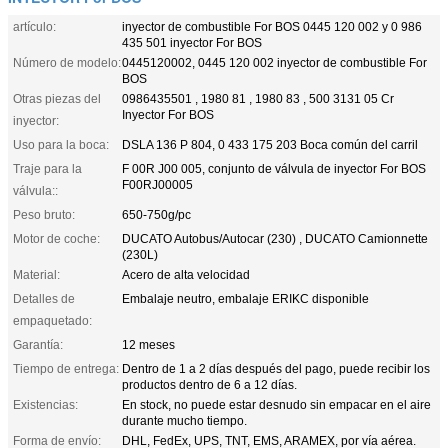
artículo:
inyector de combustible For BOS 0445 120 002 y 0 986
435 501 inyector For BOS
Número de modelo:
0445120002, 0445 120 002 inyector de combustible For
BOS
Otras piezas del
0986435501 , 1980 81 , 1980 83 , 500 3131 05 Cr
Inyector For BOS
inyector:
Uso para la boca:
DSLA 136 P 804, 0 433 175 203 Boca común del carril
Traje para la
F 00R J00 005, conjunto de válvula de inyector For BOS
F00RJ00005
válvula::
Peso bruto:
650-750g/pc
Motor de coche:
DUCATO Autobus/Autocar (230) , DUCATO Camionnette
(230L)
Material:
Acero de alta velocidad
Detalles de
Embalaje neutro, embalaje ERIKC disponible
empaquetado:
Garantía:
12 meses
Tiempo de entrega:
Dentro de 1 a 2 días después del pago, puede recibir los
productos dentro de 6 a 12 días.
Existencias:
En stock, no puede estar desnudo sin empacar en el aire
durante mucho tiempo.
Forma de envío:
DHL, FedEx, UPS, TNT, EMS, ARAMEX, por vía aérea.