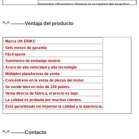
limpiador ultrasónico (limpiar la suciedad del inyector)
micrómetro
Kits de prueba multifunción de inyectores CR
^-^ ---------Ventaja del producto
banco de pruebas de inyectores common rail (For BOS
denso For Delp c-t piezo)
· Marca UK ERIKC
· Seis meses de garantía
· Fácil ajuste
· Suministro de embalaje neutral
· Acero de alta velocidad y alta tecnología
· Múltiples plataformas de venta
· Concéntrese en la venta de piezas del motor.
· Se vende bien en más de 100 países.
· Venta directa de fábrica, el precio es bajo.
· La calidad es probada por muchos clientes.
· Está garantizado sin importar la calidad y la apariencia.
^-^ ---------Contacto